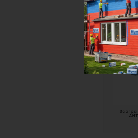
Scarpa Dia
Scarpa 
ANT