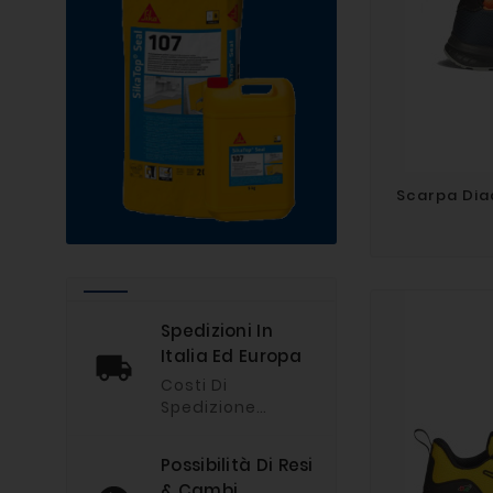
Scarpa Dia
Spedizioni In
Italia Ed Europa
Costi Di
Spedizione
Personalizzati In
Base Ai Reali
Possibilità Di Resi
Costi Sostenuti
& Cambi