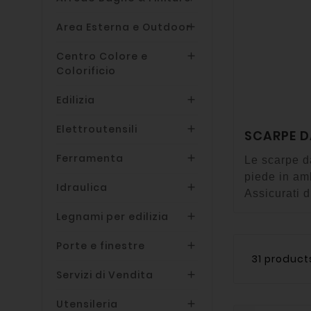
Area Esterna e Outdoor

Centro Colore e

Colorificio
Edilizia

Elettroutensili

SCARPE D
Ferramenta

Le scarpe da
piede in amb
Idraulica

Assicurati d
Legnami per edilizia

Porte e finestre

31 product
Servizi di Vendita

Utensileria
