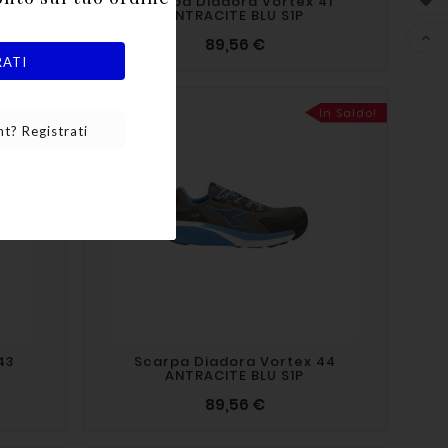
40
Scarpa Diadora Vortex 41

ANTRACITE BLU S1P

89,56 €
RATI
In Saldo!
In Saldo!
t? Registrati
43
Scarpa Diadora Vortex 44
ANTRACITE BLU S1P
89,56 €