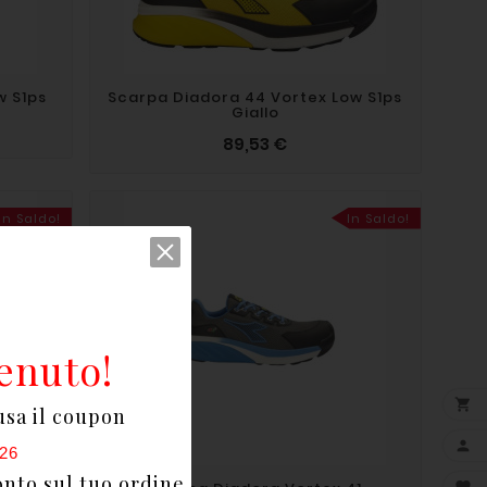
w S1ps
Scarpa Diadora 44 Vortex Low S1ps
Giallo
89,53 €
In Saldo!
In Saldo!
enuto!

usa il coupon

26
onto sul tuo ordine