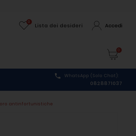
0
Lista dei desideri
Accedi
0

WhatsApp (solo Chat):
0828871037
oro antinfortunistiche