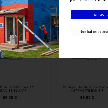
dora 45 Flash Low S1ps
Scarpa Diadora Vortex 
ANTRACITE BLU S1P
73,60 €
89,56 €
REGIST
In Saldo!
Non hai un accoun
Diadora Vortex 42
Scarpa Diadora Vortex 
RACITE BLU S1P
ANTRACITE BLU S1P
89,56 €
89,56 €