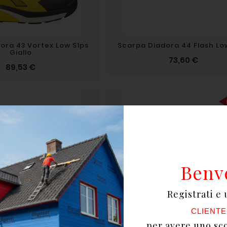
ora 43 Vortex Low S1ps
Scarpa Diadora 44 Flash Lo
Giallo
73,60 €
89,53 €
Benv
Registrati e 
CLIENTE
per avere uno sc