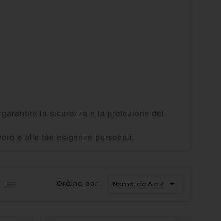
 garantire la sicurezza e la protezione del
voro e alle tue esigenze personali.

Ordina per:
Nome, da A a Z