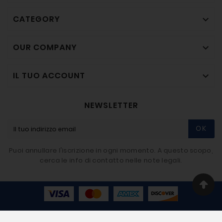
CATEGORY

OUR COMPANY

IL TUO ACCOUNT

NEWSLETTER
OK
Puoi annullare l'iscrizione in ogni momento. A questo scopo,
cerca le info di contatto nelle note legali.
© 2020-2026 - BIGMAT Imbriaco SRL - Developer By