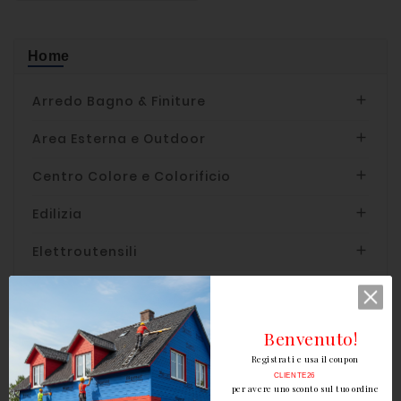
Home
Arredo Bagno & Finiture

Area Esterna e Outdoor

Centro Colore e Colorificio

Edilizia

Elettroutensili

Ferramenta

Idraulica

Benvenuto!
Registrati e usa il coupon
Legnami per edilizia

CLIENTE26
per avere uno sconto sul tuo ordine
