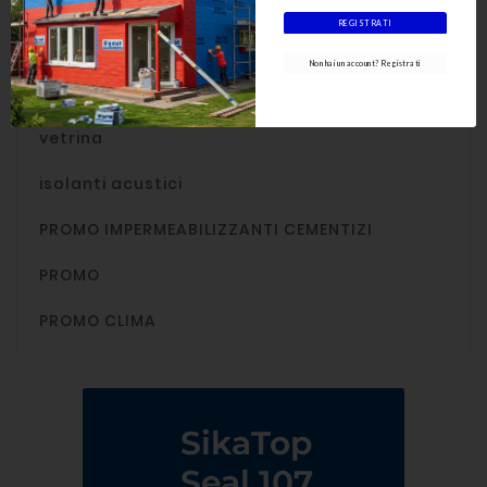
Porte e finestre
REGISTRATI
Servizi di Vendita

Non hai un account? Registrati
Utensileria

vetrina
isolanti acustici
PROMO IMPERMEABILIZZANTI CEMENTIZI
PROMO
PROMO CLIMA