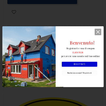
Benvenuto!
Registrati e usa il coupon
Scrivi la tua recensione
CLIENTE26
per avere uno sconto sul tuo ordine
REGISTRATI
Non hai un account? Registrati
Dettagli del prodotto