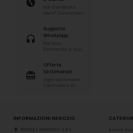
Hai Cambiato
Idea? Contattaci
Supporto
WhatsApp
Hai Una
Domanda O Vuoi
Chiederci
Un'offerta?
Offerte
Imviaci Un
Settimanali
Messaggio Via
Whatsapp
Ogni Settimana
Cerchiamo Di
Fare Le Nostre
Offerte Migliori.
INFORMAZIONI NEGOZIO
CATEGO
BIGMAT IMBRIACO S.R.L.
Arredo Bag
location_on