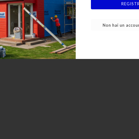
REGIST
fonato PP 100x100 / Con
Non hai un accoun
Griglia Inox
32,94 €