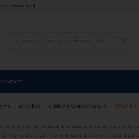
ci a mezzo mail!
CONTATTI
ome
Idraulica
Carico e Scarico Acqua
Sifoni E Pi
ta
sono elementi indispensabili in un sistema idraulico. Il
sifone di sca
rito in un condotto. Un
sifone
ha lo scopo di creare un tappo idraulico