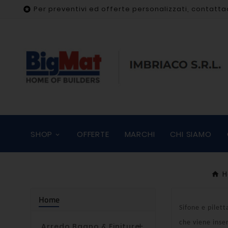
Per preventivi ed offerte personalizzati, contatta

SHOP
OFFERTE
MARCHI
CHI SIAMO
H
Home
Sifone e pilet
che viene inse
Arredo Bagno & Finiture
