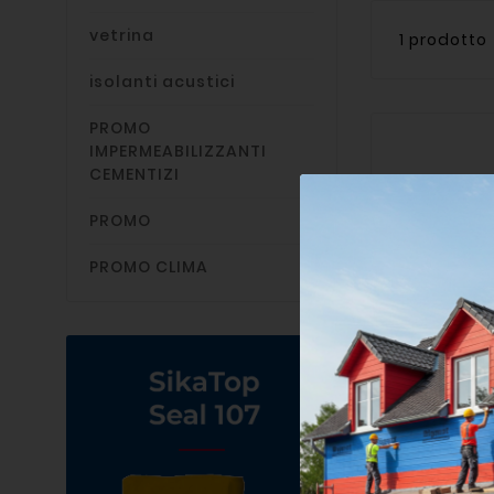
vetrina
1 prodotto
isolanti acustici
PROMO
IMPERMEABILIZZANTI
CEMENTIZI
PROMO
PROMO CLIMA