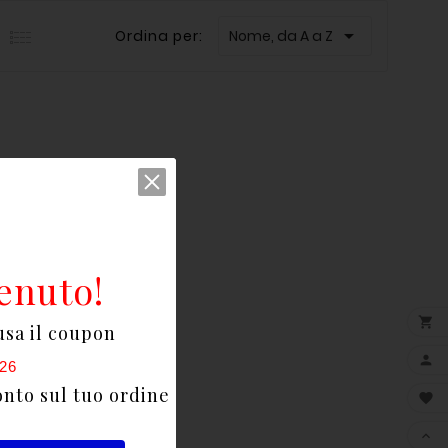

Ordina per:
Nome, da A a Z
enuto!

usa il coupon

26
onto sul tuo ordine

