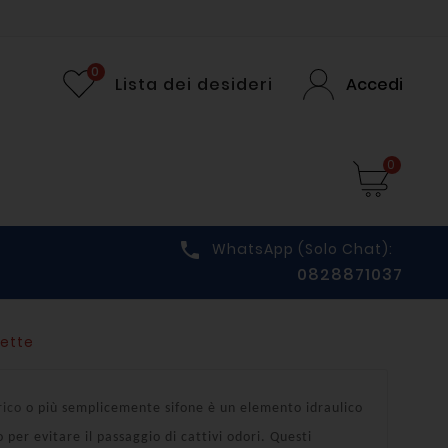
0
Lista dei desideri
Accedi
0

WhatsApp (solo Chat):
0828871037
lette
rico
o più semplicemente sifone è un elemento idraulico
 per evitare il passaggio di cattivi odori. Questi