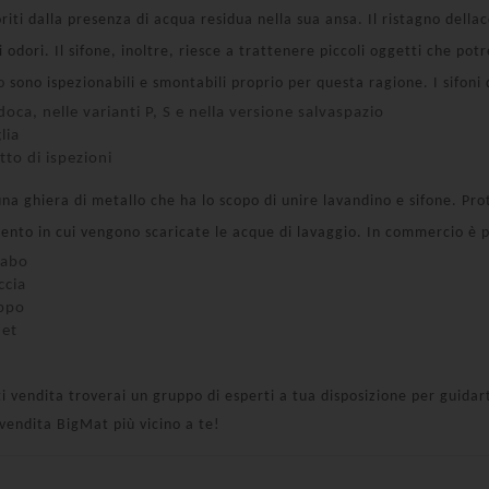
riti dalla presenza di acqua residua nella sua ansa. Il ristagno della
i odori. Il sifone, inoltre, riesce a trattenere piccoli oggetti che po
o
sono ispezionabili e smontabili proprio per questa ragione. I sifoni 
 doca
, nelle varianti
P, S
e
nella versione
salvaspazio
lia
tto di ispezioni
na ghiera di metallo che ha lo scopo di unire lavandino e sifone. Pr
mento in cui vengono scaricate le acque di lavaggio. In commercio è po
vabo
ccia
appo
det
i vendita troverai un gruppo di esperti a tua disposizione per guidarti
 vendita BigMat più vicino a te!