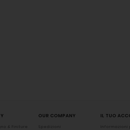
RY
OUR COMPANY
IL TUO AC
no & Finiture
Spedizioni
Informazioni 