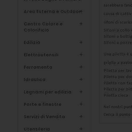
sarebbero favo
Area Esterna e Outdoor

causa di cattiv
sifoni di scaric
Centro Colore e

Colorificio
Sifoni a collo
Sifoni a bottig
Edilizia

Sifoni a pozze
Elettroutensili

Una
piletta
è u
griglia a pavi
Ferramenta

Piletta per la
Piletta per do
Idraulica

Piletta con t
Piletta per bi
Legnami per edilizia

Piletta cieca
Porte e finestre

Nei nostri punt
Cerca il punto
Servizi di Vendita

Utensileria
