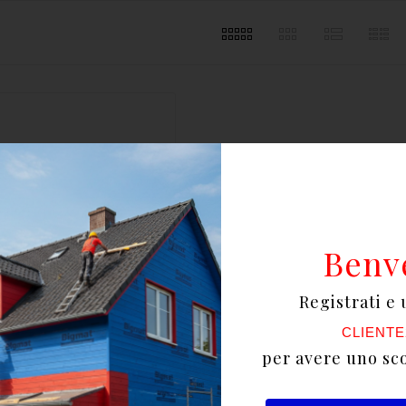
Benv
Registrati e 
CLIENTE
per avere uno sc