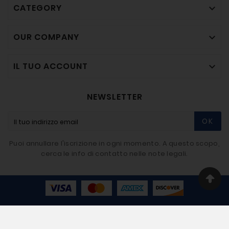
CATEGORY

OUR COMPANY

IL TUO ACCOUNT

NEWSLETTER
OK
Puoi annullare l'iscrizione in ogni momento. A questo scopo,
cerca le info di contatto nelle note legali.
© 2020-2026 - BIGMAT Imbriaco SRL - Developer By
Giovi80.com