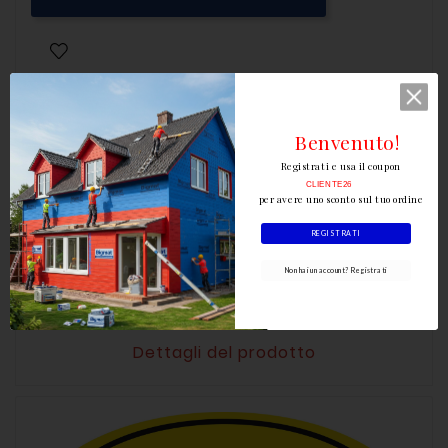
Benvenuto!
Registrati e usa il coupon
CLIENTE26
per avere uno sconto sul tuo ordine
Scrivi la tua recensione
REGISTRATI
Non hai un account? Registrati
Dettagli del prodotto