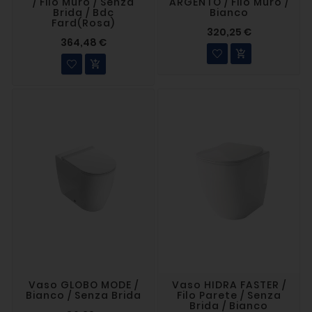
/ Filo Muro / Senza
ARGENTO / Filo Muro /
Brida / Bdc
Bianco
Fard(rosa)
320,25 €
364,48 €


Vaso GLOBO MODE /
Vaso HIDRA FASTER /
Bianco / Senza Brida
Filo Parete / Senza
Brida / Bianco