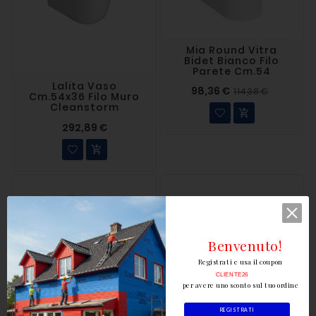
Mia Round Vitra
Bidet Bianco Filo
Parete Cm.54
Lalita Vaso
98,36 €
114,38 €
Cm.54x36 Filo Muro
Cleanstorm

292,89 €

Benvenuto!
Registrati e usa il coupon
CLIENTE26
per avere uno sconto sul tuo ordine
REGISTRATI