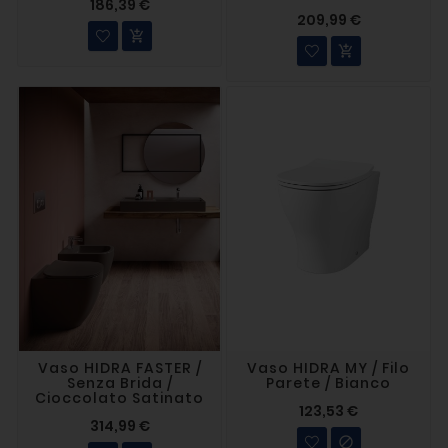
186,39 €
209,99 €


Vaso HIDRA FASTER /
Vaso HIDRA MY / Filo
Senza Brida /
Parete / Bianco
Cioccolato Satinato
123,53 €
314,99 €
