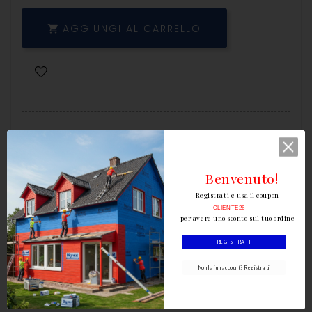
AGGIUNGI AL CARRELLO

Benvenuto!
Scrivi la tua recensione
Registrati e usa il coupon
CLIENTE26
per avere uno sconto sul tuo ordine
REGISTRATI
Non hai un account? Registrati
Descrizione