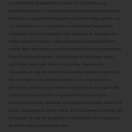
In commercio è possibile trovare
kit antimuffa
con
prodotti naturali o sintetici che rispondono allesigenza di
eliminare e prevenire linsorgere di muffe nelle pareti. Un
kit antimuffa con trattamento naturale
solitamente è
composto da microrganismi che agiscono in maniera del
tutto naturale contro i microrganismi responsabili della
muffa. Non presentano controindicazioni e non
prevedono
luso di
sostanze nocive. Questo tipo di soluzione, però,
può andar bene per zone circoscritte, mentre per
situazioni di una certa gravità sarebbe meglio ricorrere a
kit antimuffa con prodotti sintetici
. Un
trattamento
antimuffa sintetico
può essere composto da uno speciale
pretrattante antimuffa
e una specifica
idropittura
antibatterica
che, insieme, sciolgono in maniera chimica il
fungo responsabile della muffa. E il trattamento ideale per
situazioni di una certa gravità e diminuisce la ricomparsa
di muffe anche per diversi anni.