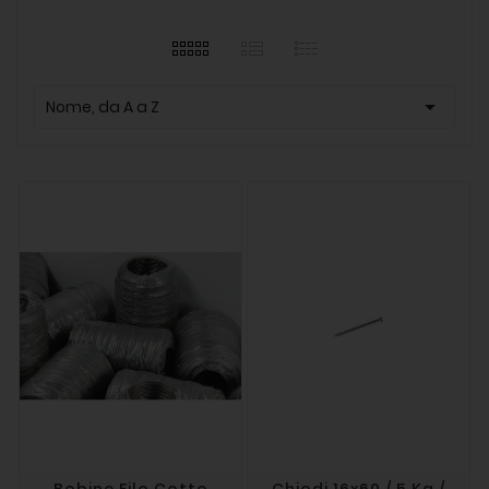

Nome, da A a Z
Bobine Filo Cotto
Chiodi 16x60 / 5 Kg /