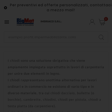
Per preventivi ed offerte personalizzati, contattaci

a mezzo mail!
0

I
chiodi
sono una soluzione sbrigativa che viene
ampiamente impiegata soprattutto in lavori di carpenteria
per unire due elementi in legno.
I chiodi rappresentano unottima alternativa per lavori
ordinari e in commercio ne esistono di vario tipo e in
diverso materiale, tra cui
chiodi dacciaio, bullette
(o
borchie
),
cambrette, chiodini, chiodi per pistola, chiodi a
testa piatta
(
da carpentiere
).