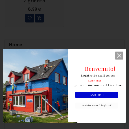
Zigrinato
8,39 €

Home
Arredo Bagno & Finiture

Benvenuto!
Area Esterna e Outdoor

Registrati e usa il coupon
CLIENTE26
Centro Colore e Colorificio

per avere uno sconto sul tuo ordine
Edilizia

REGISTRATI
Non hai un account? Registrati
Elettroutensili

Ferramenta
