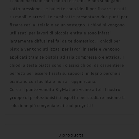
I
chiodi dacciaio
sono molto resistenti e non si piegano
sotto pressione. Le
bullette
sono ideali per fissare tessuti
su mobili e arredi. Le
cambrette
presentano due punti per
fissare reti al telaio o ad un sostegno. I
chiodini
vengono
utilizzati per lavori di piccola entità e sono infatti
largamente diffusi nel fai da te domestico. I
chiodi per
pistola
vengono utilizzati per lavori in serie e vengono
applicati tramite pistola ad aria compressa o elettrica. I
chiodi a testa piatta
sono i classici
chiodi da carpentiere
perfetti per essere fissati su supporti in legno perchè si
piantano con facilità e non arrugginiscono.
Cerca il punto vendita BigMat più vicino a te! Il nostro
gruppo di professionisti ti aspetta per studiare insieme la
soluzione più congeniale ai tuoi progetti!
3 products