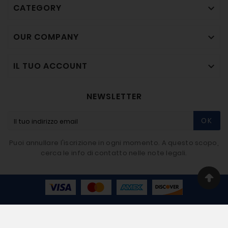
CATEGORY

OUR COMPANY

IL TUO ACCOUNT

NEWSLETTER
OK
Puoi annullare l'iscrizione in ogni momento. A questo scopo,
cerca le info di contatto nelle note legali.
© 2020-2026 - BIGMAT Imbriaco SRL - Developer By
Giovi80.com