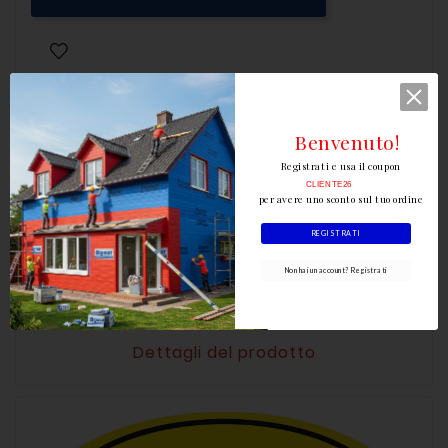
Benvenuto!
Registrati e usa il coupon
CLIENTE26
per avere uno sconto sul tuo ordine
Scrivi la tua recensione
REGISTRATI
Non hai un account? Registrati
Dettagli del prodotto