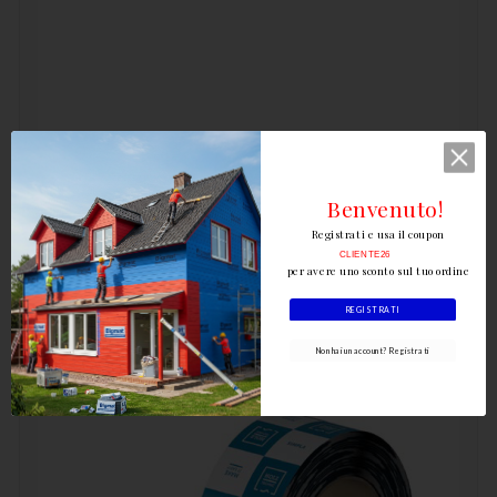
Rialzo Per Portapilastro Rothoblaas /
Mm.60x60x20 / Zincato
Benvenuto!
1,76 €
Registrati e usa il coupon
CLIENTE26

per avere uno sconto sul tuo ordine
REGISTRATI
Non hai un account? Registrati