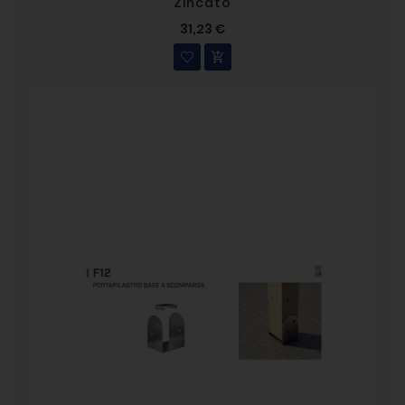
Zincato
31,23 €
