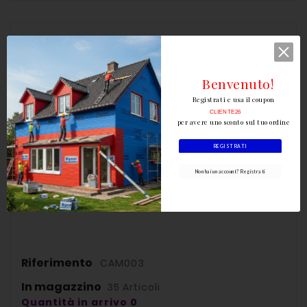
Dettagli del prodotto
Benvenuto!
Registrati e usa il coupon
CLIENTE26
per avere uno sconto sul tuo ordine
REGISTRATI
Non hai un account? Registrati
Riferimento
CAM003
In magazzino
35 Articoli
Quantità in arrivo 0