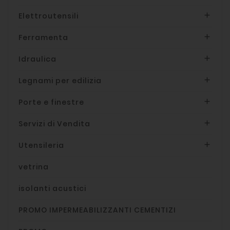
Elettroutensili

Ferramenta

Idraulica

Legnami per edilizia

Porte e finestre

Servizi di Vendita

Utensileria

vetrina
isolanti acustici
PROMO IMPERMEABILIZZANTI CEMENTIZI