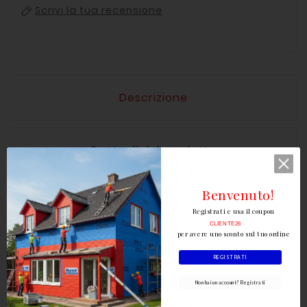
Scrivi la tua recensione
Descrizione
Dettagli del prodotto
Benvenuto!
La tegola marsigliese
Registrati e usa il coupon
Easy Rosso di
CLIENTE26
Cottosenese rappresenta
per avere uno sconto sul tuo ordine
un classico senza tempo
REGISTRATI
nel mondo delle
Non hai un account? Registrati
coperture .