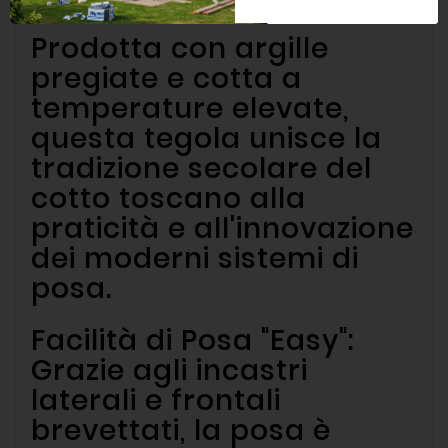
Prodotta con argille
pregiate e cotta a
temperature elevate,
questa tegola unisce la
tradizione secolare del
cotto toscano alla
praticità e all'innovazione
dei moderni sistemi di
posa.
Facilità di Posa "Easy":
Grazie agli incastri
laterali e frontali
brevettati, la posa è