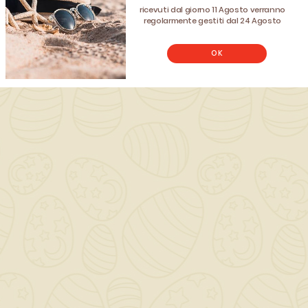
ricevuti dal giorno 11 Agosto verranno

REGISTRATI
regolarmente gestiti dal 24 Agosto
Non hai un account? Registrati
OK