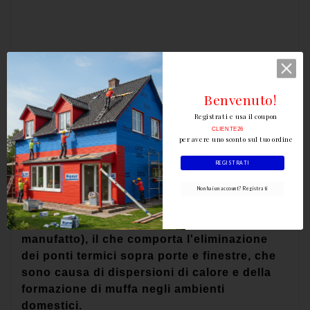
Il prodotto è altamente prestazionale ed
economicamente vantaggioso. Lo spessore
maggiorato del fondello nei nostri architravi
Benvenuto!
offre notevoli vantaggi prestazionali:
Registrati e usa il coupon
CLIENTE26
per avere uno sconto sul tuo ordine
REGISTRATI
Non hai un account? Registrati
Maggior isolamento termico (essendo il
fondello l'unico elemento isolante del
manufatto), il che comporta l'eliminazione
dei ponti termici sopra porte e finestre, che
sono causa di dispersioni di calore e della
formazione di muffa negli ambienti
domestici.