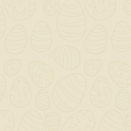
INFORMAZIONI NEGOZIO

CATEGORY

OUR COMPANY

IL TUO ACCOUNT

NEWSLETTER
OK
Puoi annullare l'iscrizione in ogni momento. A questo scopo,
cerca le info di contatto nelle note legali.