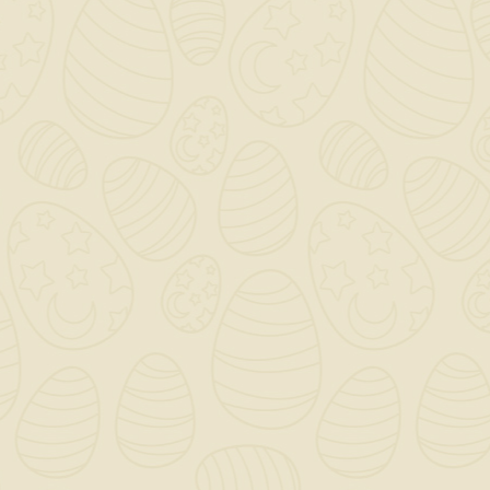
garantire un lungo ciclo di vita anche in
ambienti aggressivi.
Facilità di Manutenzione: Il design
permette un accesso facile per
operazioni di manutenzione e ispezione,
contribuendo a mantenere l’efficienza
del sistema.
Prestazioni Idrauliche Ottimali: Grazie
alla sua forma e configurazione, il
chiusino sifonato ottimizza il flusso
delle acque, riducendo il rischio di
intasamenti e migliorando la capacità di
drenaggio.