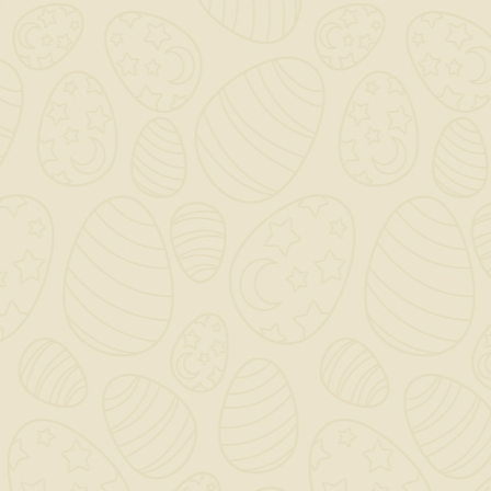
Applicazioni Varie: È adatto per una
vasta gamma di applicazioni, tra cui
fognature, impianti di trattamento delle
acque reflue e sistemi di drenaggio
urbano.
Il Chiusino Sifonato di First Corporation
rappresenta quindi una soluzione efficace e
affidabile per l’implementazione di sistemi di
gestione delle acque, contribuendo al
funzionamento ottimale delle infrastrutture
idrauliche.