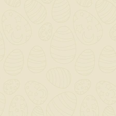
Chiusino Sifonato PP
100x100 / Con Griglia
Inox
32,94 €
TASSE INCLUSE
disponibile
Il Chiusino Sifonato con flangia universale di
First Corporation è un componente
progettato per la gestione e la depurazione