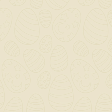
delle acque reflue in applicazioni civili e
industriali.
QUANTITÀ ()
AGGIUNGI AL CARRELLO

Scrivi la tua recensione