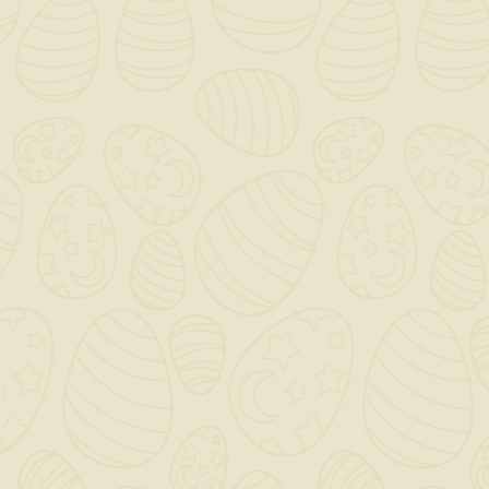
Per preventivi ed offerte personalizzati, contattaci

a mezzo mail!
0

Saremo chiusi per ferie dal 12 al 23 Agosto - Gli ordini
dal giorno 11 Agosto verranno gestiti dopo il 24
Agosto!