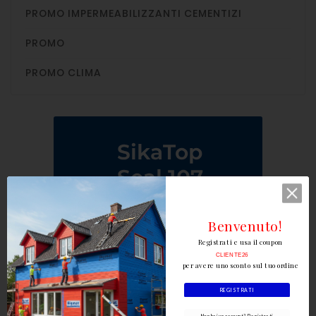
PROMO IMPERMEABILIZZANTI CEMENTIZI
PROMO
PROMO CLIMA
Benvenuto!
Registrati e usa il coupon
CLIENTE26
per avere uno sconto sul tuo ordine
REGISTRATI
Non hai un account? Registrati