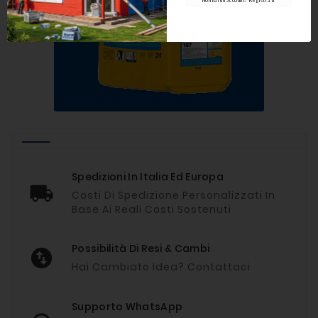
Spedizioni In Italia Ed Europa
Costi Di Spedizione Personalizzati In
Base Ai Reali Costi Sostenuti
Possibilità Di Resi & Cambi
Hai Cambiato Idea? Contattaci
Supporto WhatsApp