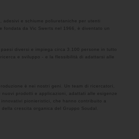
i, adesivi e schiume poliuretaniche per utenti
 e fondata da Vic Swerts nel 1966, è diventato un
4 paesi diversi e impiega circa 3.100 persone in tutto
cerca e sviluppo - e la flessibilità di adattarsi alle
produzione è nei nostri geni. Un team di ricercatori,
 nuovi prodotti e applicazioni, adattati alle esigenze
 innovativi pionieristici, che hanno contribuito a
e della crescita organica del Gruppo Soudal.