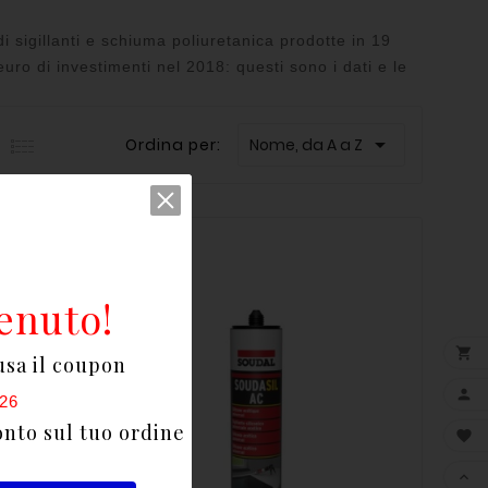
di sigillanti e schiuma poliuretanica prodotte in 19
euro di investimenti nel 2018: questi sono i dati e le

Ordina per:
Nome, da A a Z
enuto!

usa il coupon

26
onto sul tuo ordine

