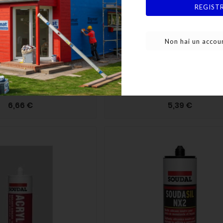
REGIST
Non hai un accoun
gole E Tetti Manuale
Schiuma Universale Manu
oudafoam Tt
Soudafoam Universal 
6,66 €
5,39 €