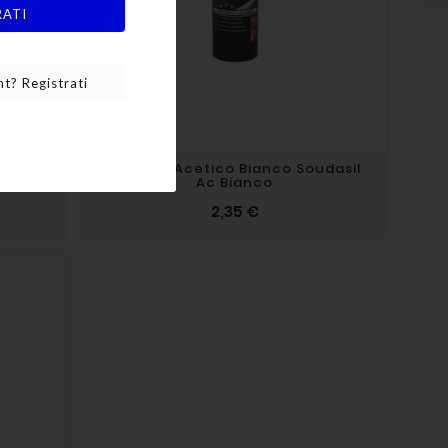
RATI
t? Registrati
ale
Silicone Acetico Bianco Soudasil
M
Ac Bianco
2,35 €