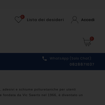
0
Lista dei desideri
Accedi
0

WhatsApp (solo Chat):
0828871037
i, adesivi e schiume poliuretaniche per utenti
 e fondata da Vic Swerts nel 1966, è diventato un