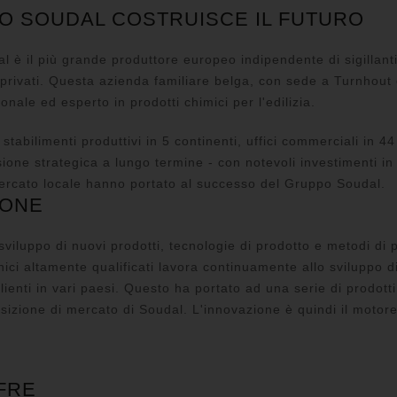
PO SOUDAL COSTRUISCE IL FUTURO
l è il più grande produttore europeo indipendente di sigillant
 privati. Questa azienda familiare belga, con sede a Turnhout
onale ed esperto in prodotti chimici per l'edilizia.
stabilimenti produttivi in 5 continenti, uffici commerciali in 4
ione strategica a lungo termine - con notevoli investimenti in ri
ercato locale hanno portato al successo del Gruppo Soudal.
IONE
 sviluppo di nuovi prodotti, tecnologie di prodotto e metodi di 
nici altamente qualificati lavora continuamente allo sviluppo di
lienti in vari paesi. Questo ha portato ad una serie di prodotti
osizione di mercato di Soudal. L'innovazione è quindi il motor
IFRE