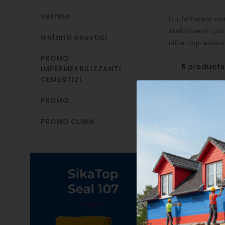
vetrina
Un fatturato co
stabilimenti pr
isolanti acustici
cifre impressio
PROMO
5 products
IMPERMEABILIZZANTI
CEMENTIZI
PROMO
PROMO CLIMA