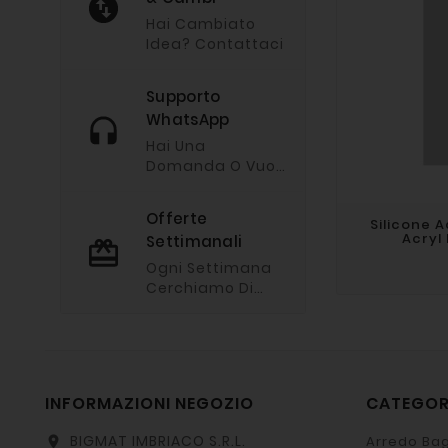
Hai Cambiato
Idea? Contattaci
Supporto
WhatsApp
Hai Una
Domanda O Vuoi
Chiederci
Un'offerta?
Offerte
Silicone A
Imviaci Un
Acryl
Settimanali
Messaggio Via
Whatsapp
Ogni Settimana
Cerchiamo Di
Fare Le Nostre
Offerte Migliori.
INFORMAZIONI NEGOZIO
CATEGO
BIGMAT IMBRIACO S.R.L.
Arredo Bag
location_on