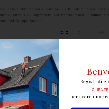
nsolidato di 835 milioni di euro nel 2018; 350 milioni di pezzi 
oduttivi; circa 3.100 dipendenti nel mondo; quasi 59 milioni di 
nanti del Gruppo Soudal.
Benv
Registrati e 
CLIENTE
per avere uno sc