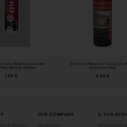
crilico Bianco Soudal
Silicone Neutro Testa Di 
 Flex White 300ml
Soudasil Nx2
1,59 €
4,93 €
RY
OUR COMPANY
IL TUO AC
no & Finiture
Spedizioni
Informazioni 