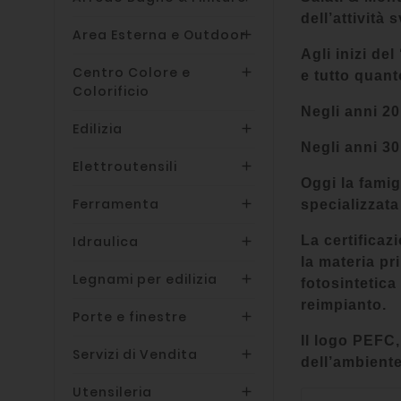
dell’attività
Area Esterna e Outdoor

Agli inizi de
Centro Colore e

e tutto quant
Colorificio
Negli anni 20
Edilizia

Negli anni 30
Elettroutensili

Oggi la fami
Ferramenta

specializzata
Idraulica
La certificaz

la materia pr
Legnami per edilizia

fotosintetica
reimpianto.
Porte e finestre

Il logo PEFC,
Servizi di Vendita

dell’ambiente
Utensileria
