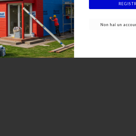
REGIST
In Legno ( 100 Pz )
Non hai un accoun
26,13 €