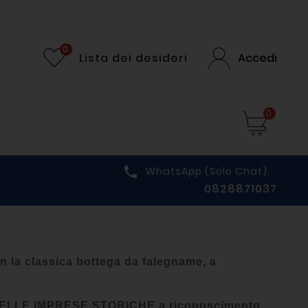
0
Lista dei desideri
Accedi
0

WhatsApp (solo Chat):
0828871037
on la classica bottega da falegname, a
E DELLE IMPRESE STORICHE a riconoscimento