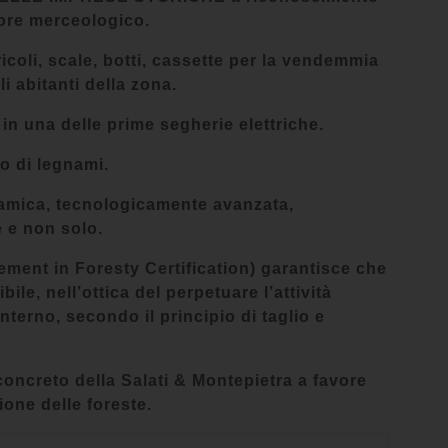
tore merceologico.
ricoli, scale, botti, cassette per la vendemmia
i abitanti della zona.
 in una delle prime segherie elettriche.
io di legnami.
inamica, tecnologicamente avanzata,
 e non solo.
ment in Foresty Certification) garantisce che
le, nell’ottica del perpetuare l’attività
nterno, secondo il principio di taglio e
 concreto della Salati & Montepietra a favore
ione delle foreste.