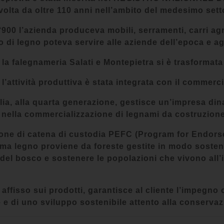
 svolta da oltre 110 anni nell’ambito del medesimo set
l ‘900 l’azienda produceva mobili, serramenti, carri ag
o di legno poteva servire alle aziende dell’epoca e agl
 la falegnameria Salati e Montepietra si è trasformata
 l’attività produttiva è stata integrata con il commerc
glia, alla quarta generazione, gestisce un’impresa d
 nella commercializzazione di legnami da costruzione
ione di catena di custodia PEFC (Program for Endorse
ima legno proviene da foreste gestite in modo sostenibi
 del bosco e sostenere le popolazioni che vivono all’i
 affisso sui prodotti, garantisce al cliente l’impegno
 e di uno sviluppo sostenibile attento alla conservaz