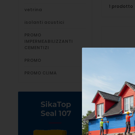
1 prodotto
vetrina
isolanti acustici
PROMO
IMPERMEABILIZZANTI
CEMENTIZI
PROMO
PROMO CLIMA