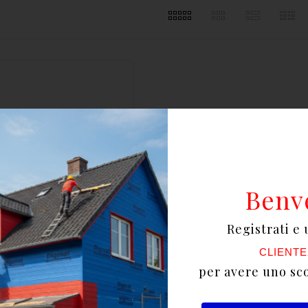
Benv
Registrati e 
CLIENTE
per avere uno sc