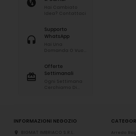
Hai Cambiato
Idea? Contattaci
Supporto
WhatsApp
Hai Una
Domanda O Vuoi
Chiederci
Un'offerta?
Offerte
Imviaci Un
Settimanali
Messaggio Via
Whatsapp
Ogni Settimana
Cerchiamo Di
Fare Le Nostre
Offerte Migliori.
INFORMAZIONI NEGOZIO
CATEGO
BIGMAT IMBRIACO S.R.L.
Arredo Bag
location_on