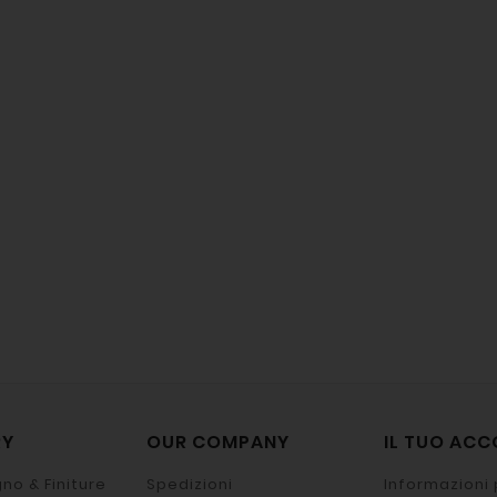
RY
OUR COMPANY
IL TUO AC
no & Finiture
Spedizioni
Informazioni 