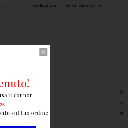

Ordina per:
Nome, da A a Z
enuto!

usa il coupon

26
onto sul tuo ordine

