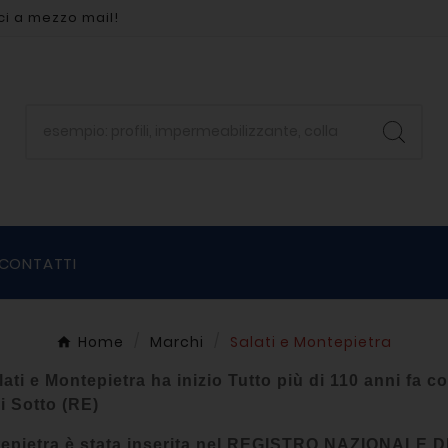
ci a mezzo mail!
CONTATTI
Home
Marchi
Salati e Montepietra
lati e Montepietra ha inizio
Tutto più di 110 anni fa c
i Sotto (RE)
ntepietra è stata inserita nel REGISTRO NAZIONAL