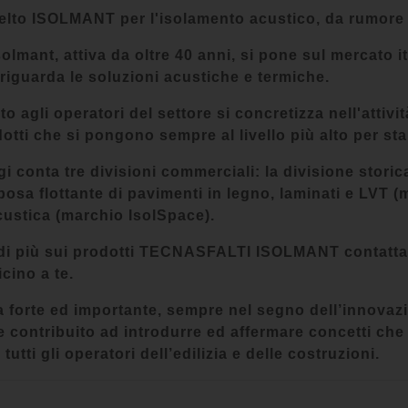
elto ISOLMANT per l'isolamento acustico, da rumore
solmant, attiva da oltre 40 anni, si pone sul mercato 
 riguarda le soluzioni acustiche e termiche.
to agli operatori del settore si concretizza nell'attiv
otti che si pongono sempre al livello più alto per sta
i conta tre divisioni commerciali: la divisione storica 
 posa flottante di pavimenti in legno, laminati e LVT (
custica (marchio IsolSpace).
i più sui prodotti TECNASFALTI ISOLMANT contatta i n
icino a te.
forte ed importante, sempre nel segno dell’innovazion
 contribuito ad introdurre ed affermare concetti che
 tutti gli operatori dell’edilizia e delle costruzioni.