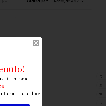

Ordina per:
Nome, da A a Z
enuto!

usa il coupon

26
onto sul tuo ordine

