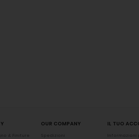
RY
OUR COMPANY
IL TUO AC
no & Finiture
Spedizioni
Informazioni 