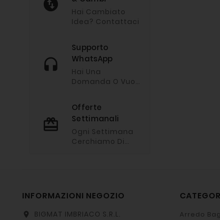
Hai Cambiato
Idea? Contattaci
Supporto
WhatsApp
Hai Una
Domanda O Vuoi
Chiederci
Un'offerta?
Offerte
Imviaci Un
Settimanali
Messaggio Via
Whatsapp
Ogni Settimana
Cerchiamo Di
Fare Le Nostre
Offerte Migliori.
INFORMAZIONI NEGOZIO
CATEGO
BIGMAT IMBRIACO S.R.L.
Arredo Bag
location_on