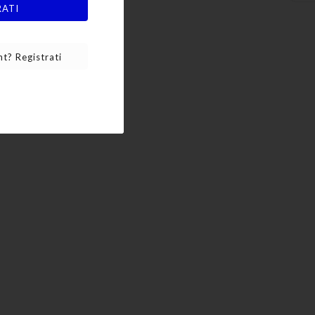
RATI
ro /
X 50 Ml
t? Registrati