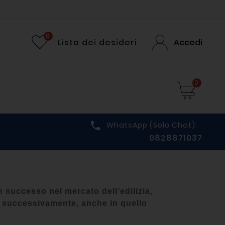
0
Lista dei desideri
Accedi
0

WhatsApp (solo Chat):
0828871037
 successo nel mercato dell’edilizia,
, successivamente, anche in quello