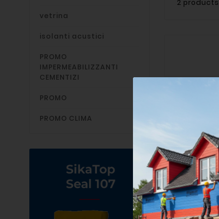
2 products
vetrina
isolanti acustici
PROMO
IMPERMEABILIZZANTI
CEMENTIZI
PROMO
PROMO CLIMA