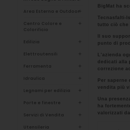
BigMat ha sc
Area Esterna e Outdoor

Tecnasfalti-I
Centro Colore e

tutto ciò che
Colorificio
Il suo suppor
Edilizia

punto di prod
Elettroutensili

L'azienda ogg
dedicati alla
Ferramenta

correzione a
Idraulica

Per saperne d
vendita più v
Legnami per edilizia

Una presenza 
Porte e finestre

ha fortemente
valorizzati da
Servizi di Vendita

Utensileria
