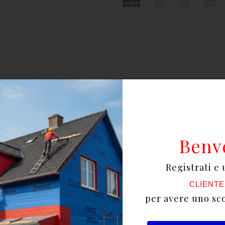
Benv
Registrati e 
CLIENTE
per avere uno sc