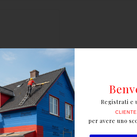
Benv
Registrati e 
CLIENTE
per avere uno sc