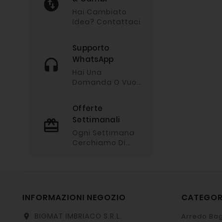
Hai Cambiato
Idea? Contattaci
Supporto
WhatsApp
Hai Una
Domanda O Vuoi
Chiederci
Un'offerta?
Offerte
Imviaci Un
Settimanali
Messaggio Via
Whatsapp
Ogni Settimana
Cerchiamo Di
Fare Le Nostre
Offerte Migliori.
INFORMAZIONI NEGOZIO
CATEGO
BIGMAT IMBRIACO S.R.L.
Arredo Bag
location_on