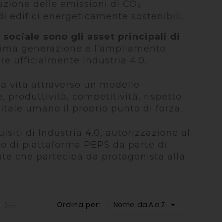
duzione delle emissioni di CO₂;
di edifici energeticamente sostenibili.
sociale sono gli asset principali di
ltima generazione e l’ampliamento
re ufficialmente Industria 4.0.
la vita attraverso un modello
, produttività, competitività, r
ispetto
pitale umano il
proprio punto di forza.
quisiti di Industria
4.0, autorizzazione al
to di
piattaforma PEPS da parte di
ente
che partecipa da protagonista alla

Ordina per:
Nome, da A a Z