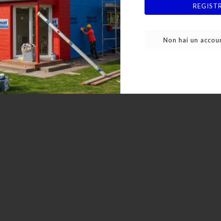
Per Solaio H.16x40x100
REGIST
14,64 €
Non hai un accoun