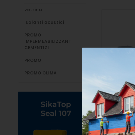
vetrina
isolanti acustici
PROMO
IMPERMEABILIZZANTI
CEMENTIZI
PROMO
PROMO CLIMA