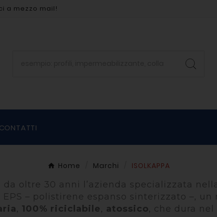
ci a mezzo mail!
CONTATTI
Home
Marchi
ISOLKAPPA
 da oltre 30 anni l’azienda specializzata nell
in EPS – polistirene espanso sinterizzato –, u
aria
,
100% riciclabile
,
atossico
, che dura nel