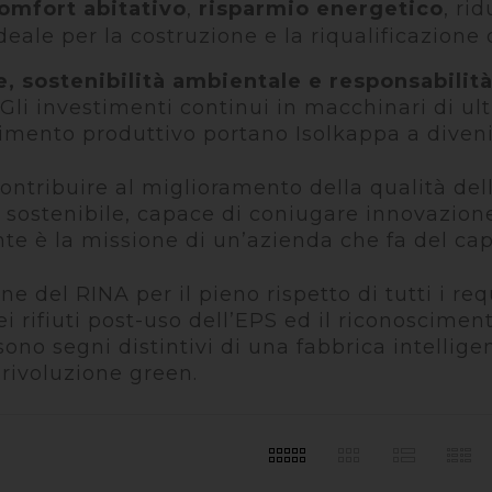
omfort
abitativo
,
risparmio energetico
, ri
deale per la costruzione e la riqualificazione 
, sostenibilità ambientale e responsabilità 
Gli investimenti continui in macchinari di u
limento produttivo portano Isolkappa a diveni
ontribuire al miglioramento della
qualità del
 sostenibile, capace di coniugare
innovazione
nte è la missione di
un’azienda che fa del ca
one del RINA per il pieno
rispetto di tutti i re
 rifiuti p
ost-uso dell’EPS ed il riconoscimen
sono s
egni distintivi di una fabbrica intellig
rivoluzione green.