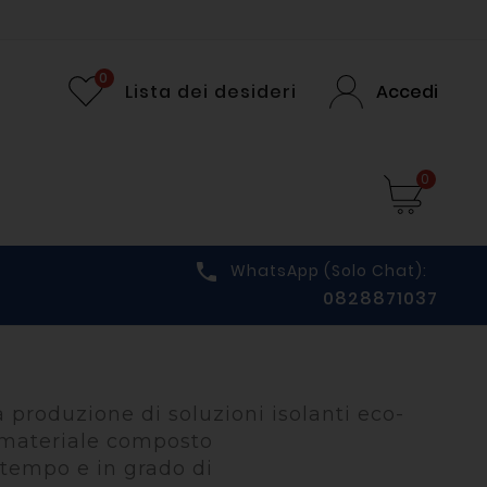
0
Lista dei desideri
Accedi
0

WhatsApp (solo Chat):
0828871037
a produzione di soluzioni isolanti eco-
n materiale composto
 tempo e in grado di