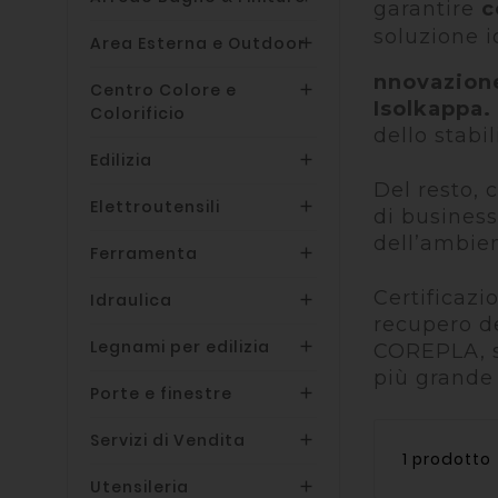
garantire
c
soluzione i
Area Esterna e Outdoor

nnovazione
Centro Colore e

Isolkappa.
Colorificio
dello stabi
Edilizia

Del resto, c
Elettroutensili

di
business
dell’ambie
Ferramenta

Certificazi
Idraulica

recupero dei
Legnami per edilizia

COREPLA, 
più
grande 
Porte e finestre

Servizi di Vendita

1 prodotto
Utensileria
