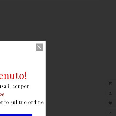
enuto!

usa il coupon

26
onto sul tuo ordine

