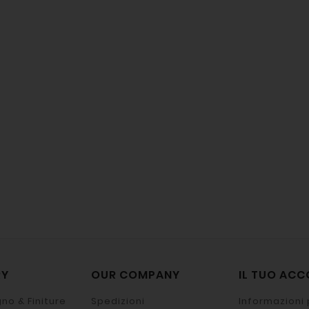
RY
OUR COMPANY
IL TUO AC
no & Finiture
Spedizioni
Informazioni 