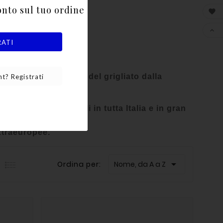
onto sul tuo ordine


RATI
del grigliato,
 personalizzazione del grigliato dalla
t? Registrati
ire consegne puntuali in tutta Italia e in gran
xtraeuropee.

Ordina per:
Nome, da A a Z