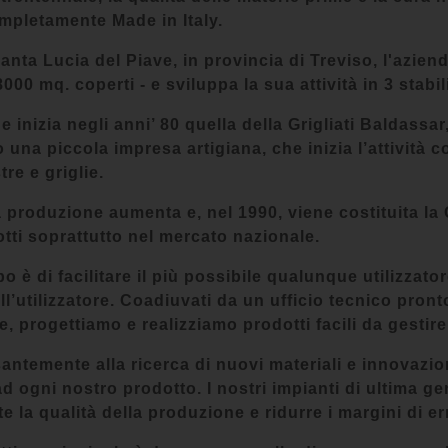
ompletamente Made in Italy.
nta Lucia del Piave, in provincia di Treviso, l'aziend
8000 mq. coperti - e sviluppa la sua attività in 3 stabil
e inizia negli anni’ 80 quella della Grigliati Baldassa
 una piccola impresa artigiana, che inizia l’attività c
tre e griglie.
 produzione aumenta e, nel 1990, viene costituita la 
otti soprattutto nel mercato nazionale.
o è di facilitare il più possibile qualunque utilizzator
all’utilizzatore. Coadiuvati da un ufficio tecnico pron
e, progettiamo e realizziamo prodotti facili da gestir
ntemente alla ricerca di nuovi materiali e innovazio
d ogni nostro prodotto. I nostri impianti di ultima 
 la qualità della produzione e ridurre i margini di e