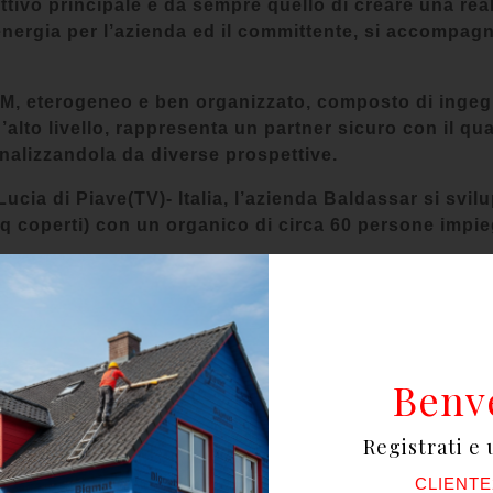
ettivo principale è da sempre quello di creare una rea
energia per l’azienda ed il committente, si accompagn
M, eterogeneo e ben organizzato, composto di ingegner
alto livello, rappresenta un partner sicuro con il qua
analizzandola da diverse prospettive.
Lucia di Piave(TV)- Italia, l’azienda Baldassar si svil
 coperti) con un organico di circa 60 persone impieg
e
zione
Benv
lità
Registrati e 
CLIENTE