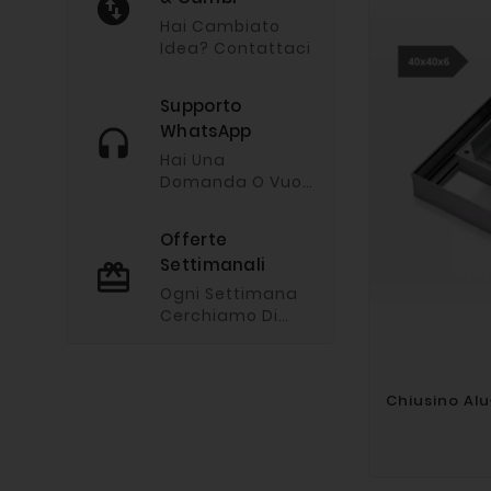
Hai Cambiato
Idea? Contattaci
Supporto
WhatsApp
Hai Una
Domanda O Vuoi
Chiederci
Un'offerta?
Offerte
Imviaci Un
Settimanali
Messaggio Via
Whatsapp
Ogni Settimana
Cerchiamo Di
Fare Le Nostre
Offerte Migliori.
Chiusino Al