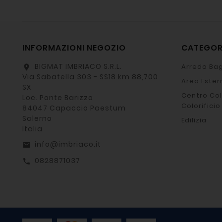
INFORMAZIONI NEGOZIO
CATEGO
BIGMAT IMBRIACO S.R.L.
Arredo Bag
location_on
Via Sabatella 303 - SS18 km 88,700
Area Ester
SX
Centro Col
Loc. Ponte Barizzo
Colorificio
84047 Capaccio Paestum
Salerno
Edilizia
Italia
info@imbriaco.it
email
0828871037
call