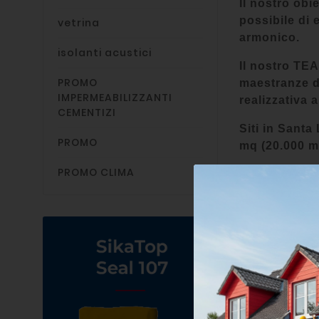
Il nostro obi
possibile di 
vetrina
armonico.
isolanti acustici
Il nostro TEA
PROMO
maestranze d’
IMPERMEABILIZZANTI
realizzativa 
CEMENTIZI
Siti in Santa 
PROMO
mq (20.000 mq
PROMO CLIMA
progettazion
produzione
personalizza
controllo qua
marketing
logistica