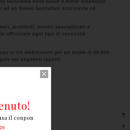
ltà lavorativa nella quale il minor dispendio
i ad un flusso lavorativo scorrevole ed
i, architetti, tecnici specializzati e
le affrontare ogni tipo di necessità
uppa in tre stabilimenti per un totale di 50.000
ate nei seguenti reparti:
enuto!

usa il coupon

26