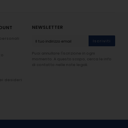
NEWSLETTER
COUNT
personali
Iscriviti
Puoi annullare l'iscrizione in ogni
to
momento. A questo scopo, cerca le info
di contatto nelle note legali.
ei desideri