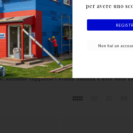
per avere uno sc
one
ti
REGIST
luppo
arto produttivo vanta tre impianti per la fabbricazione 
 completamente automatizzato e un’area dedicata alla
Non hai un accoun
la sagomatura, alla calandratura.
tri vettori interni ed esterni, siamo in grado di garant
ropa.
, abbiamo raggiunto l’Arabia Saudita e altre mete e
s