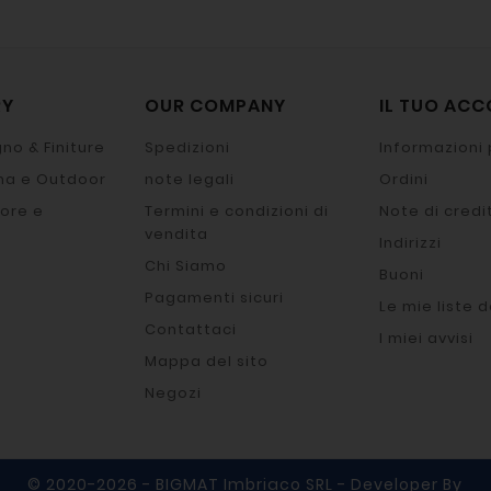
RY
OUR COMPANY
IL TUO AC
no & Finiture
Spedizioni
Informazioni 
na e Outdoor
note legali
Ordini
ore e
Termini e condizioni di
Note di credi
vendita
Indirizzi
Chi Siamo
Buoni
Pagamenti sicuri
Le mie liste d
Contattaci
I miei avvisi
Mappa del sito
Negozi
© 2020-2026 - BIGMAT Imbriaco SRL - Developer By