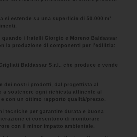
a si estende su una superficie di 50.000 m² -
imenti.
r, quando i fratelli Giorgio e Moreno Baldassar
on la produzione di componenti per l’edilizia:
Grigliati Baldassar S.r.l., che produce e vende
e dei nostri prodotti, dal progettista al
to a sostenere ogni richiesta attinente al
e e con un ottimo rapporto qualità/prezzo.
ni tecniche per garantire durata e buona
generazione ci consentono di monitorare
rrore con il minor impatto ambientale.