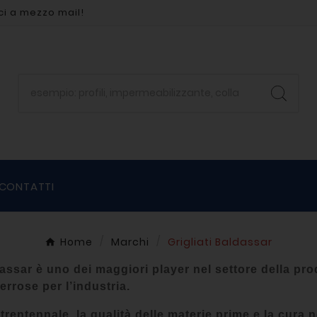
ci a mezzo mail!
CONTATTI
Home
Marchi
Grigliati Baldassar
dassar è uno dei maggiori player nel settore della produ
rrose per l’industria.
trentennale, la qualità delle materie prime e la cura n