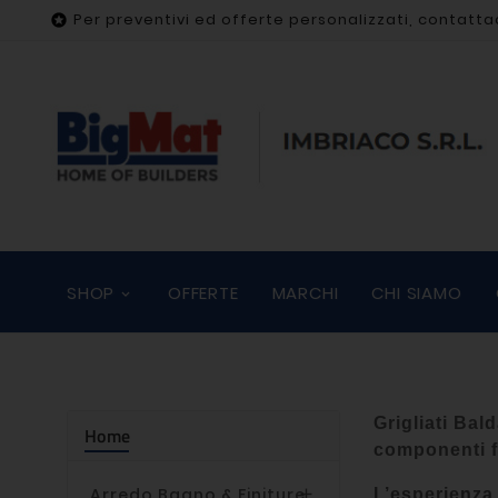
Per preventivi ed offerte personalizzati, contatta

SHOP
OFFERTE
MARCHI
CHI SIAMO
Grigliati Bal
Home
componenti fe
Arredo Bagno & Finiture

L’esperienza 