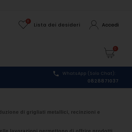
0
Lista dei desideri
Accedi
0

WhatsApp (solo Chat):
0828871037
zione di grigliati metallici, recinzioni e
elle lavorazioni permettono di offrire prodotti