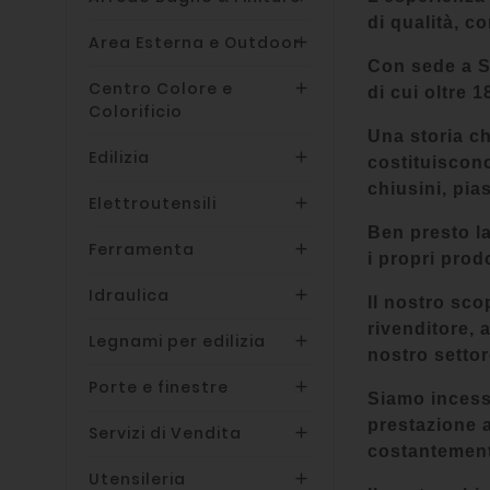
di qualità, c
Area Esterna e Outdoor

Con sede a Sa
Centro Colore e

di cui oltre 1
Colorificio
Una storia ch
Edilizia

costituiscono
chiusini, pias
Elettroutensili

Ben presto la
Ferramenta

i propri prod
Idraulica

Il nostro scop
rivenditore, 
Legnami per edilizia

nostro settor
Porte e finestre

Siamo incessa
prestazione a
Servizi di Vendita

costantemente
Utensileria
