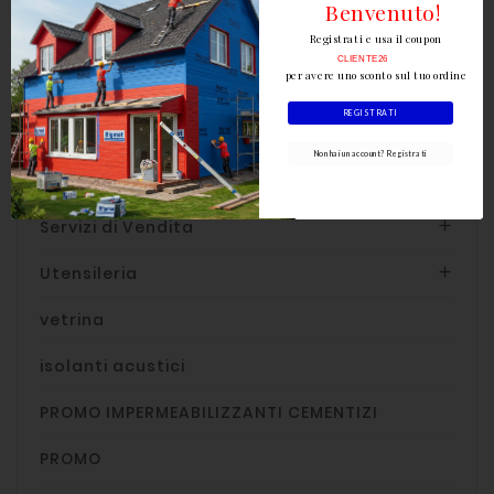
Benvenuto!
Ferramenta

Registrati e usa il coupon
CLIENTE26
per avere uno sconto sul tuo ordine
Idraulica

REGISTRATI
Legnami per edilizia

Non hai un account? Registrati
Porte e finestre

Servizi di Vendita

Utensileria

vetrina
isolanti acustici
PROMO IMPERMEABILIZZANTI CEMENTIZI
PROMO