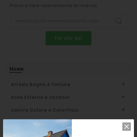
Prova a fare nuovamente la ricerca
Fai clic qui
Home
Arredo Bagno & Finiture

Area Esterna e Outdoor

Centro Colore e Colorificio

Edilizia

Elettroutensili
