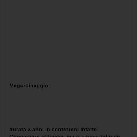
Magazzinaggio:
durata 3 anni in confezioni intatte.
Conservare al fresco, ma al riparo dal gelo.