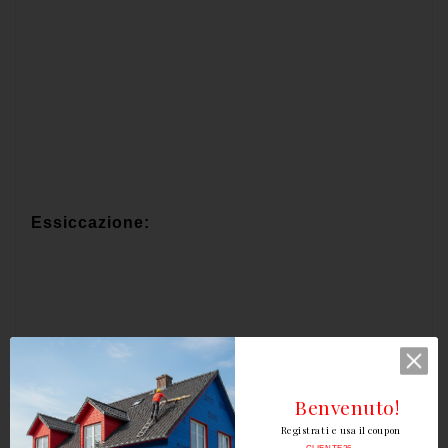
Essiccazione:
a seconda del tipo di legno, della quantità di
applicazione e delle condizioni climatiche:
Benvenuto!
dopo ca. 2 - 4 ore.
Registrati e usa il coupon