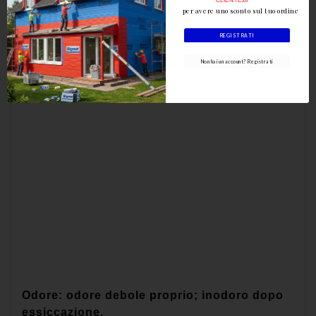
CLIENTE26
per avere uno sconto sul tuo ordine
REGISTRATI
Non hai un account? Registrati
Alta umidità dell'aria e/o basse temperature
rallentano l'essiccazione.
Odore: odore debole proprio; inodoro dopo
essiccazione.