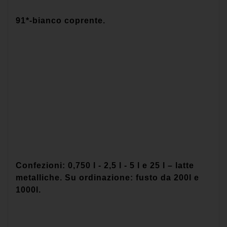
91*-bianco coprente.
Confezioni: 0,750 l - 2,5 l - 5 l e 25 l – latte
metalliche. Su ordinazione: fusto da 200l e
1000l.