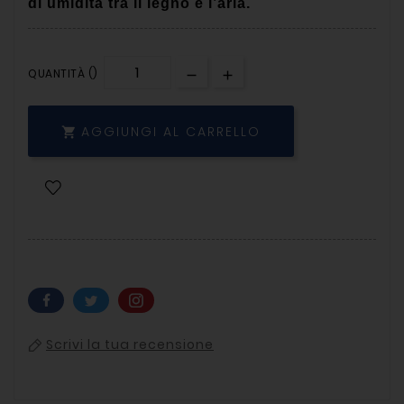
di umidità tra il legno e l’aria.
QUANTITÀ ()
AGGIUNGI AL CARRELLO

Scrivi la tua recensione