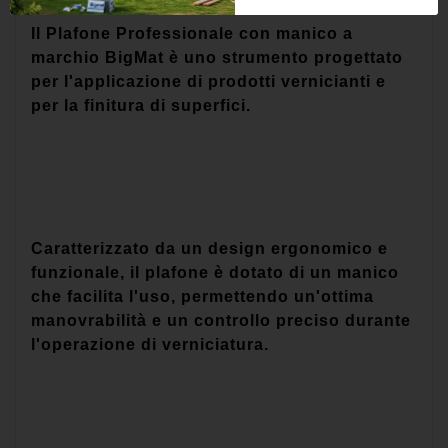
Il Plafone Professionale con manico a
marchio BigMat è uno strumento progettato
per l'applicazione di prodotti vernicianti e
per la finitura di superfici.
Caratterizzato da un design ergonomico e
funzionale, il plafone è dotato di un manico
che facilita l'uso, permettendo un'ottima
manovrabilità e un controllo preciso durante
l'operazione di verniciatura.