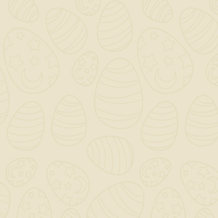
Per preventivi ed offerte personalizzati, contattaci

a mezzo mail!
0

Saremo chiusi per ferie dal 12 al 23 Agosto - Gli ordini
dal giorno 11 Agosto verranno gestiti dopo il 24
Agosto!