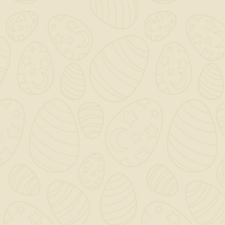
INFORMAZIONI NEGOZIO

CATEGORY

OUR COMPANY

IL TUO ACCOUNT

NEWSLETTER
OK
Puoi annullare l'iscrizione in ogni momento. A questo scopo,
cerca le info di contatto nelle note legali.