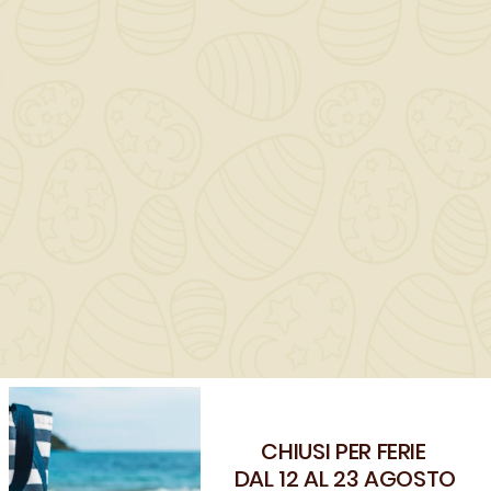
QUANTITÀ ()
AGGIUNGI AL CARRELLO

Scrivi la tua recensione
CHIUSI PER FERIE
Benvenuto!
DAL 12 AL 23 AGOSTO