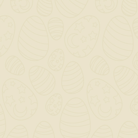
Carta Abrasiva
BIGMAT / Gr.150 /
Rotoli Da 5mt
3,95 €
TASSE INCLUSE
Ultimi articoli in magazzino
CARTA ABRASIVA BIGMAT GR.150 X 5MT.
(MINIROTOLO)