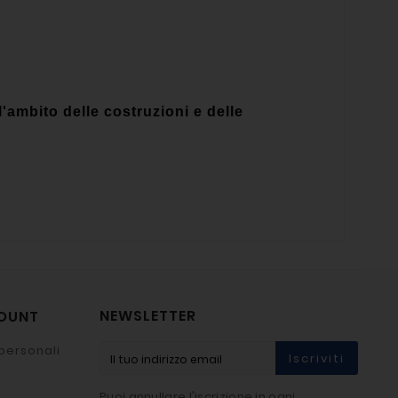
'ambito delle costruzioni e delle
NEWSLETTER
COUNT
personali
Iscriviti
Puoi annullare l'iscrizione in ogni