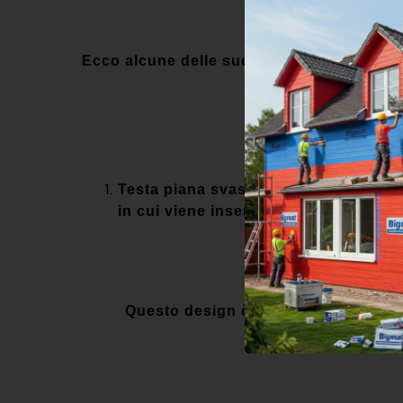
Ecco alcune delle sue caratteristiche princ
Testa piana svasata: La testa della vi
in cui viene inserita.
Questo design è utile per garantire u