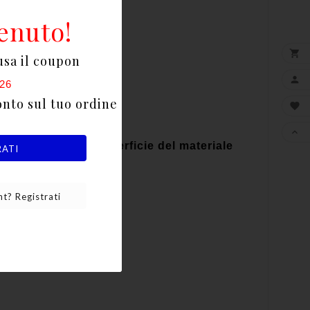
enuto!

usa il coupon

26
onto sul tuo ordine


ne a filo con la superficie del materiale
RATI
t? Registrati