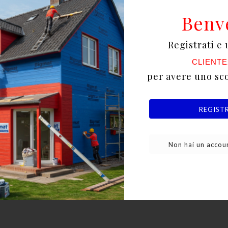
Benv
ipali:
Registrati e 
CLIENTE
per avere uno sc
te ha una forma svasata, il che permette un'installazio
REGIST
Non hai un accoun
na finitura estetica e per evitare sporgenze.