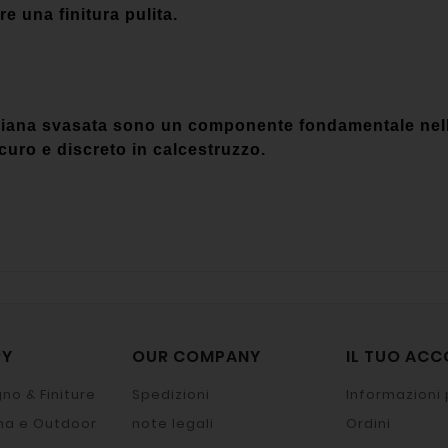
re una finitura pulita.
ta piana svasata sono un componente fondamentale nell
curo e discreto in calcestruzzo.
RY
OUR COMPANY
IL TUO AC
no & Finiture
Spedizioni
Informazioni 
na e Outdoor
note legali
Ordini