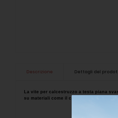
Descrizione
Dettagli del prodo
La vite per calcestruzzo a testa piana sva
su materiali come il calcestruzzo.