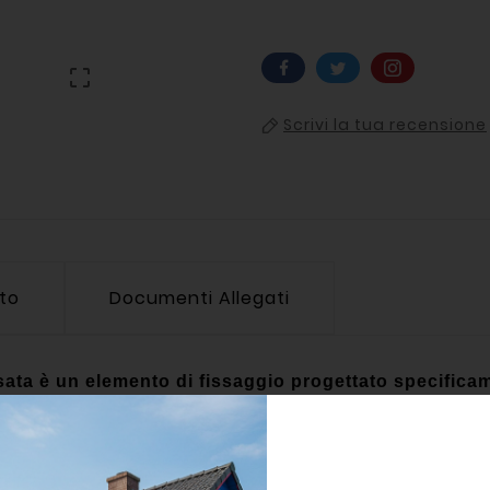

Scrivi la tua recensione
tto
Documenti Allegati
sata è un elemento di fissaggio progettato specificam