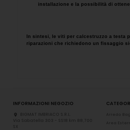
installazione e la possibilità di ottene
In sintesi, le viti per calcestruzzo a tes
riparazioni che richiedono un fissaggio si
INFORMAZIONI NEGOZIO
CATEGO
BIGMAT IMBRIACO S.R.L.
Arredo Bag
location_on
Via Sabatella 303 - SS18 km 88,700
Area Ester
SX