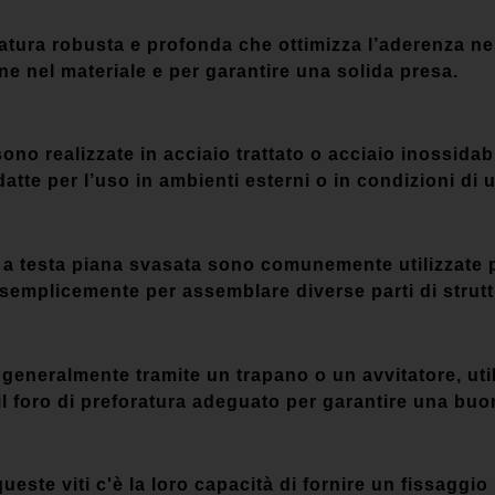
ttatura robusta e profonda che ottimizza l’aderenza ne
one nel materiale e per garantire una solida presa.
ono realizzate in acciaio trattato o acciaio inossidabi
atte per l’uso in ambienti esterni o in condizioni di 
o a testa piana svasata sono comunemente utilizzate pe
o semplicemente per assemblare diverse parti di strutt
 generalmente tramite un trapano o un avvitatore, util
 il foro di preforatura adeguato per garantire una buo
ueste viti c'è la loro capacità di fornire un fissaggio 