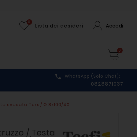
0
Lista dei desideri
Accedi
0

WhatsApp (solo Chat):
0828871037
sta svasata Torx / Ø 8x100/40
truzzo / Testa