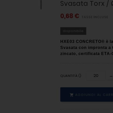
Svasata Torx / 
0,68 €
TASSE INCLUSE
disponibile
HXE03 CONCRETO® è la v
Svasata con impronta a 6
zincato, certificata ETA
QUANTITÀ ()
AGGIUNGI AL CAR
