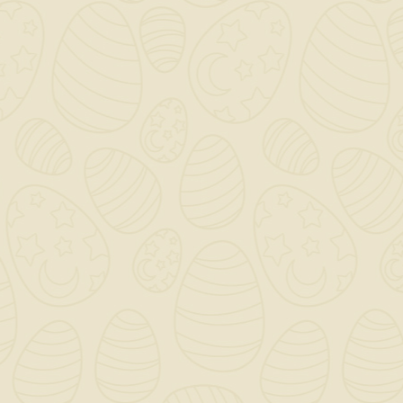
Efficienza: Permettono di ottenere un
fissaggio solido senza il bisogno di
attrezzi pesanti, rendendo il lavoro più
efficiente.
Versatilità: Possono essere impiegate in
diverse applicazioni di cartongesso, sia
in ambito residenziale che commerciale.
In sintesi, la vite VR punta chiodo è un
elemento fondamentale per chi lavora con il
cartongesso, fornendo un metodo efficace e
veloce per i fissaggi.