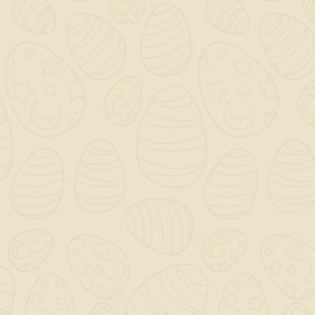
Descrizione
Dettagli del prodotto
La vite VR (a forma di punta chiodo) per
cartongesso è un tipo di elemento di
fissaggio progettato specificamente per
unire lastre di cartongesso tra loro o per
fissarle a una struttura portante, come travi
in legno o metallo.