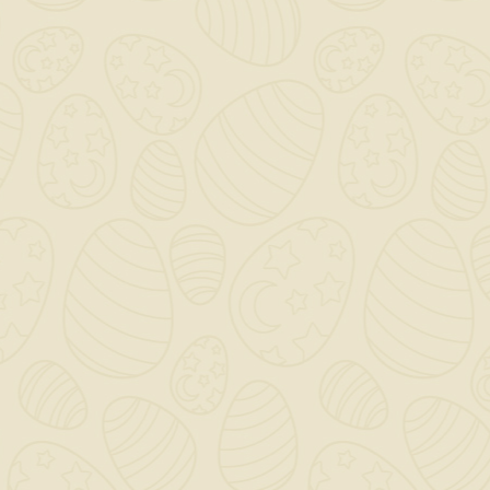
INFORMAZIONI NEGOZIO

CATEGORY

OUR COMPANY

IL TUO ACCOUNT

NEWSLETTER
OK