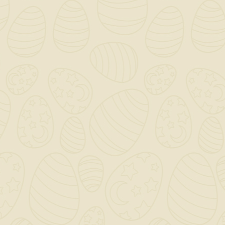
QUANTITÀ ()
AGGIUNGI AL CARRELLO

Scrivi la tua recensione