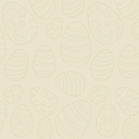
Utilizzo: Sono comunemente utilizzate in
costruzioni e ristrutturazioni,
soprattutto per installazioni di pareti,
soffitti e controsoffitti in cartongesso.
Vantaggi:
Facilità di installazione: Grazie alla
punta affilata e alla filettatura,
l'installazione è rapida e richiede meno
sforzo.