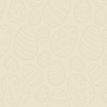
Vite VR Punta Chiodo
/ 3,5 X 35 Mm / Per
Cartongesso
0,01 €
TASSE INCLUSE
disponibile
Vite VR punta chiodo 3,5 x 35mm
VENDUTE IN CONFEZIONI DA 1000 PZ