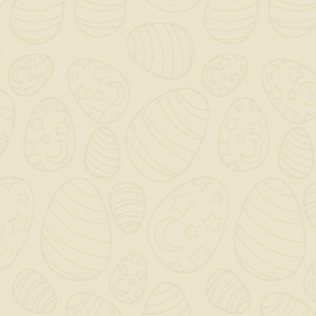
capacità di tenuta a seconda
dell'applicazione.
Materiale: Di solito, queste viti sono
realizzate in acciaio zincato o altro
materiale resistente alla corrosione, il
che le rende adatte anche per ambienti
umidi.
Lunghezza e Diametro: Le viti VR sono
disponibili in diverse lunghezze e
diametri, permettendo di scegliere il tipo
più adatto a seconda dello spessore del
cartongesso e della struttura su cui
devono essere fissate.