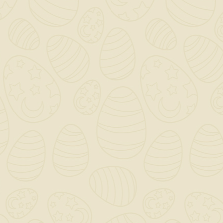
Per preventivi ed offerte personalizzati, contattaci

a mezzo mail!
0

Saremo chiusi per ferie dal 12 al 23 Agosto - Gli ordini
dal giorno 11 Agosto verranno gestiti dopo il 24
Agosto!