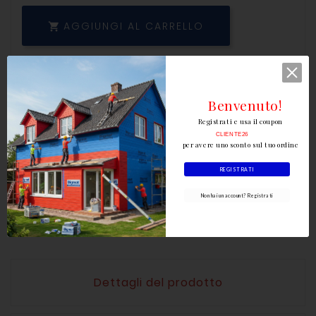
AGGIUNGI AL CARRELLO

Benvenuto!
Registrati e usa il coupon
CLIENTE26
per avere uno sconto sul tuo ordine
REGISTRATI
Scrivi la tua recensione
Non hai un account? Registrati
Dettagli del prodotto