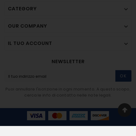
CATEGORY

OUR COMPANY

IL TUO ACCOUNT

NEWSLETTER
OK
Puoi annullare l'iscrizione in ogni momento. A questo scopo,
cerca le info di contatto nelle note legali.
© 2020-2026 - BIGMAT Imbriaco SRL - Developer By