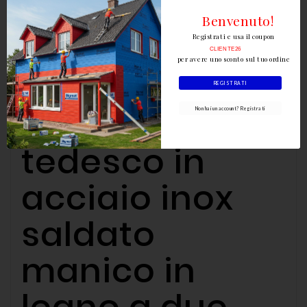
Benvenuto!
Dettagli del prodotto
Registrati e usa il coupon
CLIENTE26
per avere uno sconto sul tuo ordine
Frattone
REGISTRATI
modello
Non hai un account? Registrati
tedesco in
acciaio inox
saldato
manico in