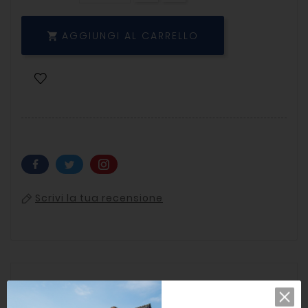
AGGIUNGI AL CARRELLO

Scrivi la tua recensione
Descrizione