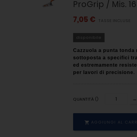
ProGrip / Mis. 16
7,05 €
TASSE INCLUSE
disponibile
Cazzuola a punta tonda r
s
ottoposta a specifici tr
ed estremamente resisten
per lavori di precisione.
QUANTITÀ ()
AGGIUNGI AL CAR
