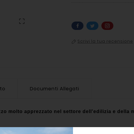

Scrivi la tua recensione
tto
Documenti Allegati
zo molto apprezzato nel settore dell'edilizia e della 