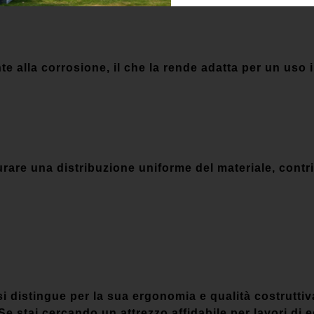
nte alla corrosione, il che la rende adatta per un uso 
urare una distribuzione uniforme del materiale, contri
 si distingue per la sua ergonomia e qualità costrutti
 Se stai cercando un attrezzo affidabile per lavori di