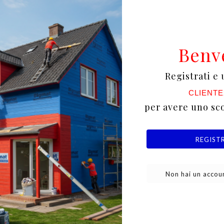
a e confortevole durante l'uso, facilitando le operazi
Benv
Registrati e 
CLIENTE
per avere uno sc
è il suo manico ergonomico che, grazie al design Pro 
REGIST
Non hai un accoun
 lunghe sessioni di lavoro, consentendo una maggiore 