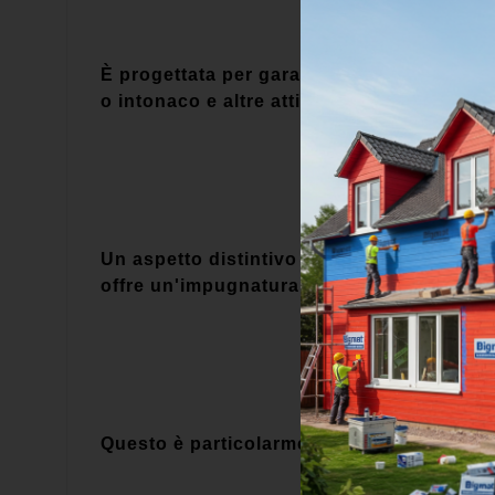
È progettata per garantire una presa sicur
o intonaco e altre attività simili.
Un aspetto distintivo di questa cazzuola 
offre un'impugnatura antiscivolo.
Questo è particolarmente utile durante le