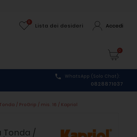
0
Lista dei desideri
Accedi
0

WhatsApp (solo Chat):
0828871037
nda / ProGrip / mis. 16 / Kapriol
 Tonda /