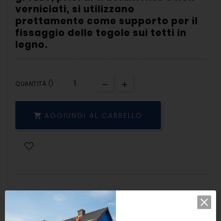
verniciati, si utilizzano
prettamente come supporto per il
fissaggio delle tegole sui tetti in
legno.
QUANTITÀ ()
AGGIUNGI AL CARRELLO
