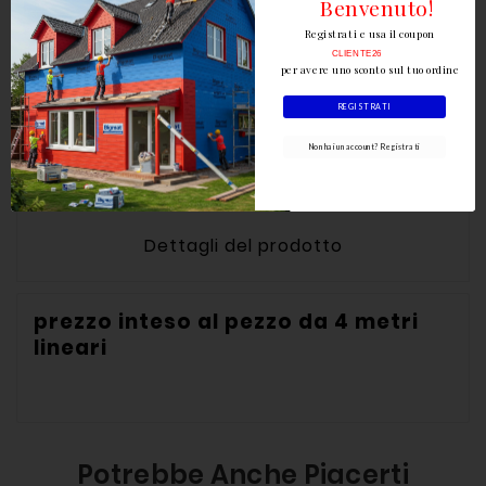
Benvenuto!
Scrivi la tua recensione
Registrati e usa il coupon
CLIENTE26
per avere uno sconto sul tuo ordine
REGISTRATI
Non hai un account? Registrati
Descrizione
Dettagli del prodotto
prezzo inteso al pezzo da 4 metri
lineari
Potrebbe Anche Piacerti