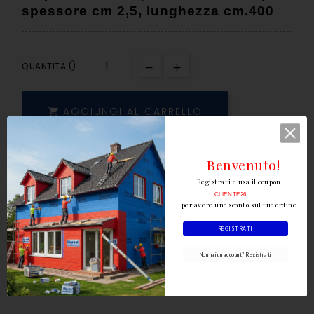
spessore cm 2,5, lunghezza cm.400
QUANTITÀ ()
AGGIUNGI AL CARRELLO

Benvenuto!
Registrati e usa il coupon
CLIENTE26
per avere uno sconto sul tuo ordine
REGISTRATI
Non hai un account? Registrati
Scrivi la tua recensione