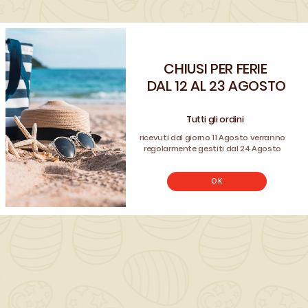
QUANTITÀ ()
AGGIUNGI AL CARRELLO

CHIUSI PER FERIE
Benvenuto!
DAL 12 AL 23 AGOSTO
Registrati e usa il coupon
CLIENTE26
Tutti gli ordini
per avere uno sconto sul tuo ordine
ricevuti dal giorno 11 Agosto verranno
REGISTRATI
regolarmente gestiti dal 24 Agosto
Non hai un account? Registrati
OK
Scrivi la tua recensione
Dettagli del prodotto