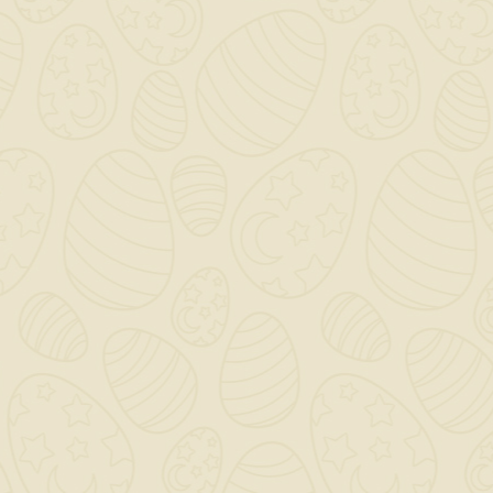
Riferimento
PAL805806921
In magazzino
1 Articolo
Quantità in arrivo 0
Riferimenti Specifici
INFORMAZIONI NEGOZIO

CATEGORY

OUR COMPANY

IL TUO ACCOUNT
