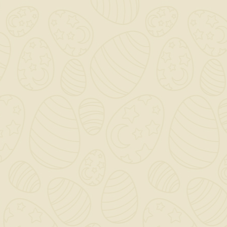
Per preventivi ed offerte personalizzati, contattaci

a mezzo mail!
0

Saremo chiusi per ferie dal 12 al 23 Agosto - Gli ordini
dal giorno 11 Agosto verranno gestiti dopo il 24
Agosto!