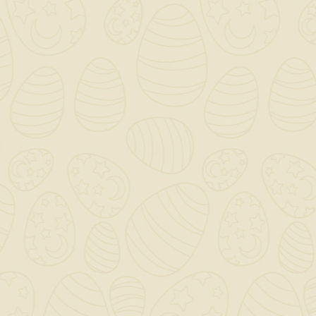
Stufa A Pellet Ecofire
Milu' 8 Bianca
Palazzetti
2.501,00 €
TASSE INCLUSE
Ultimi articoli in magazzino
STUFA A PELLET ECOFIRE MILU' 8 BIANCA PALAZZETTI