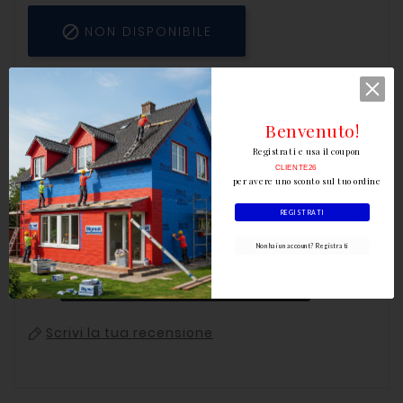

NON DISPONIBILE
Benvenuto!
Registrati e usa il coupon
CLIENTE26
per avere uno sconto sul tuo ordine
REGISTRATI
Non hai un account? Registrati
Avvisami Quando Disponibile
Scrivi la tua recensione