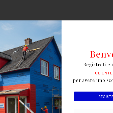
Benv
ppotto (ETICS)
Registrati e 
CLIENTE
per avere uno sc
REGIST