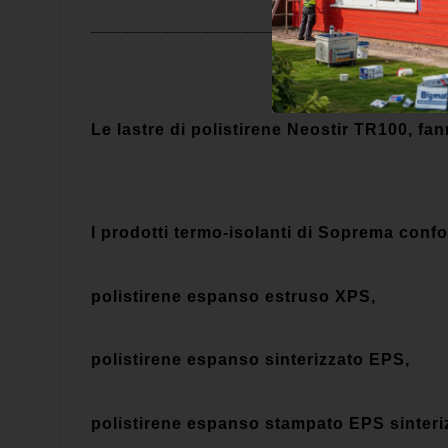
___________________________________
Le lastre di
polistirene Neostir TR100, fa
I prodotti termo-isolanti di Soprema confo
polistirene espanso estruso XPS,
polistirene espanso sinterizzato EPS,
polistirene espanso stampato EPS sinteri