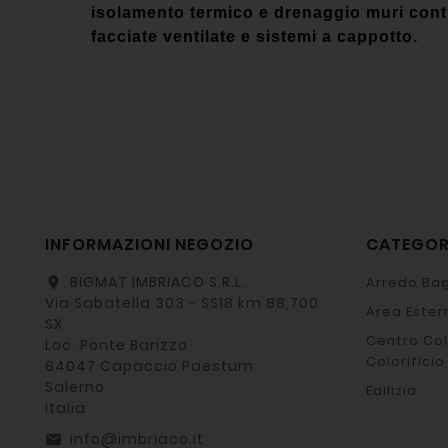
isolamento termico e drenaggio muri contr
facciate ventilate e sistemi a cappotto.
INFORMAZIONI NEGOZIO
CATEGO
BIGMAT IMBRIACO S.R.L.
Arredo Bag
location_on
Via Sabatella 303 - SS18 km 88,700
Area Ester
SX
Centro Col
Loc. Ponte Barizzo
Colorificio
84047 Capaccio Paestum
Salerno
Edilizia
Italia
info@imbriaco.it
email