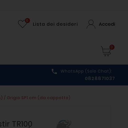
0
Lista dei desideri
Accedi
0

WhatsApp (solo Chat):
0828871037
m) / Grigio SP1 cm (da cappotto)
tir TR100