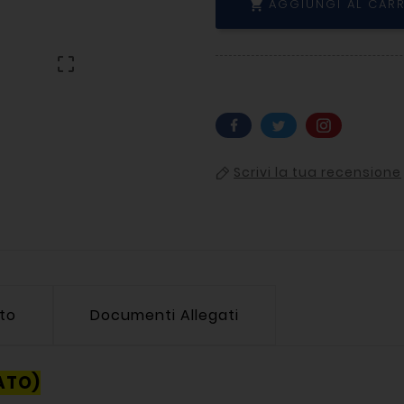
AGGIUNGI AL CAR


Scrivi la tua recensione
tto
Documenti Allegati
ATO)