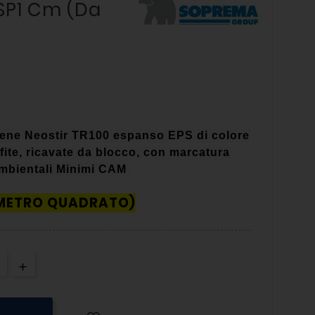
 SP1 Cm (da
tirene Neostir TR100 espanso EPS di colore
afite, ricavate da blocco, con marcatura
 Ambientali Minimi CAM
 METRO QUADRATO)