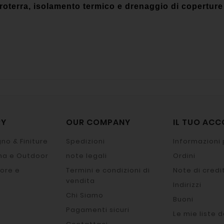
oterra, isolamento termico e drenaggio di coperture 
RY
OUR COMPANY
IL TUO AC
no & Finiture
Spedizioni
Informazioni 
na e Outdoor
note legali
Ordini
ore e
Termini e condizioni di
Note di credi
vendita
Indirizzi
Chi Siamo
Buoni
Pagamenti sicuri
Le mie liste d