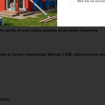
Non hai un accoun
_____________________________________________
nno parte di una vasta gamma di prodotti Soprema
rmi ai Criteri Ambientali Minimi CAM, abbracciano div
zzato,