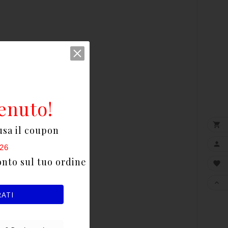
enuto!

usa il coupon

26
onto sul tuo ordine


RATI