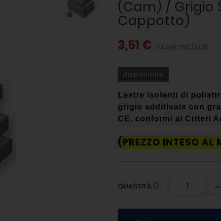
(cam) / Grigio
Cappotto)
3,51 €
TASSE INCLUSE
disponibile
Lastre isolanti di polis
grigio additivate con gr
CE, conformi ai Criteri
(PREZZO INTESO AL
QUANTITÀ ()