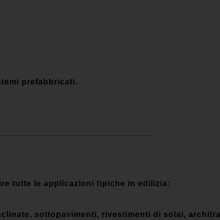
stemi prefabbricati.
________________________________
e tutte le applicazioni tipiche in edilizia:
nclinate,
sottopavimenti, rivestimenti di solai, architra