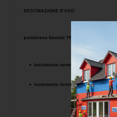
DESTINAZIONE D’USO
polistirene Neostir TR100
Isolamento termico con sistema a ca
Isolamento termico di pareti.