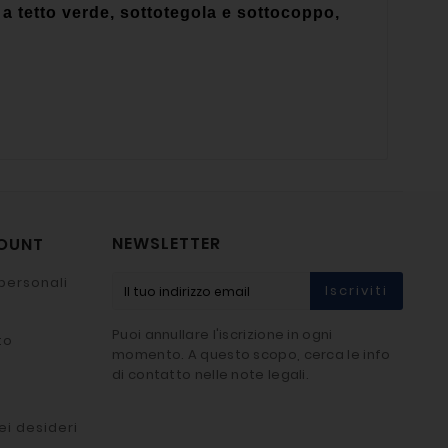
a tetto verde, sottotegola e sottocoppo,
NEWSLETTER
COUNT
personali
Iscriviti
Puoi annullare l'iscrizione in ogni
to
momento. A questo scopo, cerca le info
di contatto nelle note legali.
ei desideri