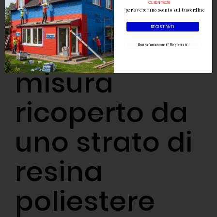
CLIENTE26
legno
per avere uno sconto sul tuo ordine
REGISTRATI
lavorato a
Non hai un account? Registrati
misura
ricoperto da
uno strato di
resina
poliestere