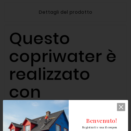
Dettagli del prodotto
Questo
copriwater è
realizzato
con
un’anima
interna in
Benvenuto!
Registrati e usa il coupon