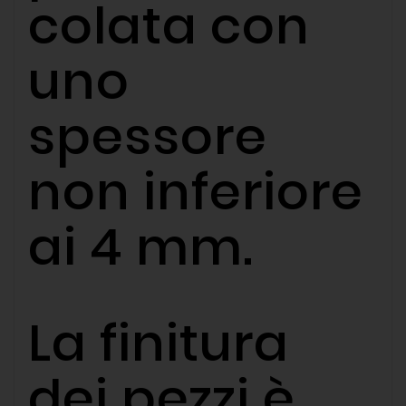
colata con
uno
spessore
non inferiore
ai 4 mm.
La finitura
dei pezzi è