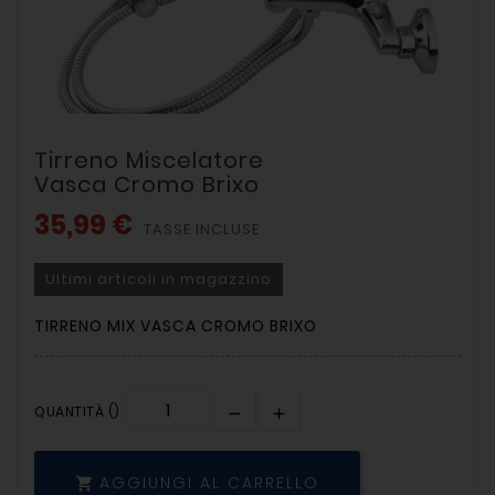
Tirreno Miscelatore
Vasca Cromo Brixo
35,99 €
TASSE INCLUSE
Ultimi articoli in magazzino
TIRRENO MIX VASCA CROMO BRIXO
QUANTITÀ ()
AGGIUNGI AL CARRELLO
