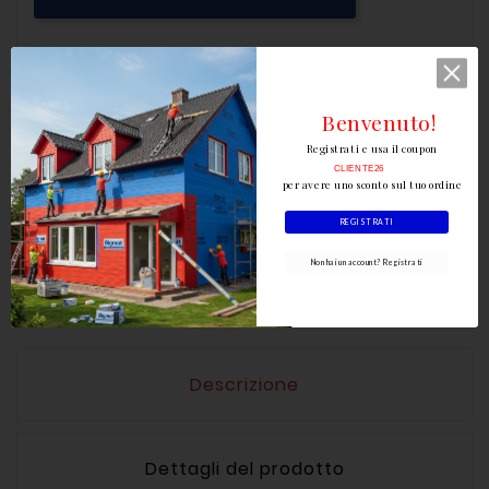
Benvenuto!
Registrati e usa il coupon
CLIENTE26
per avere uno sconto sul tuo ordine
REGISTRATI
Scrivi la tua recensione
Non hai un account? Registrati
Descrizione
Dettagli del prodotto