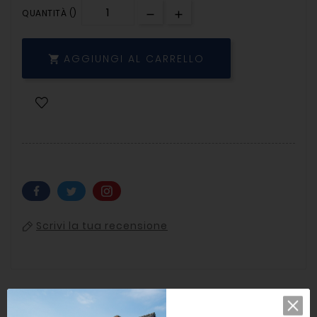
QUANTITÀ ()
AGGIUNGI AL CARRELLO

Scrivi la tua recensione
Dettagli del prodotto