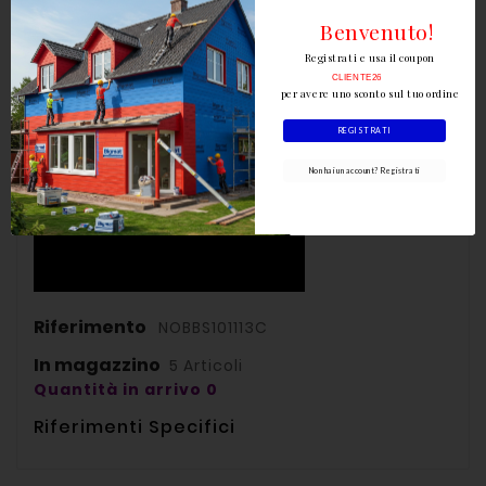
Benvenuto!
Registrati e usa il coupon
CLIENTE26
per avere uno sconto sul tuo ordine
REGISTRATI
Non hai un account? Registrati
Riferimento
NOBBS101113C
In magazzino
5 Articoli
Quantità in arrivo 0
Riferimenti Specifici