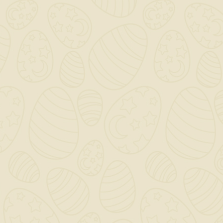
con una linea
elegante
radunando
tutte le più
recenti
tecnologie
green.