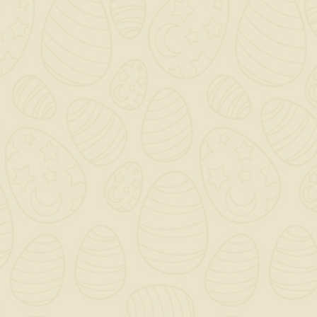
rispetto
ambientale. La
collezione ABC
di Teknobili ha
anche la
cartuccia a
immersione
Nobili Widd