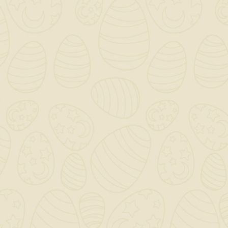
INFORMAZIONI NEGOZIO

CATEGORY

OUR COMPANY

IL TUO ACCOUNT

NEWSLETTER
OK
Puoi annullare l'iscrizione in ogni momento. A questo scopo,
cerca le info di contatto nelle note legali.