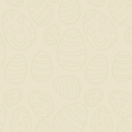
Abc Mix Lavabo
Risparmio Energetico
Bocca Lunga Cromo
Nobili
112,09 €
TASSE INCLUSE
Ultimi articoli in magazzino
Rubinetto LAVABO