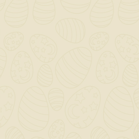
Per preventivi ed offerte personalizzati, contattaci

a mezzo mail!
0

Saremo chiusi per ferie dal 12 al 23 Agosto - Gli ordini
dal giorno 11 Agosto verranno gestiti dopo il 24
Agosto!