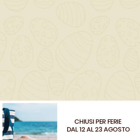
Descrizione
Dettagli del prodotto
Miscelatore
monocomando
ABC con
aeratore
anticalcare
CHIUSI PER FERIE
Benvenuto!
DAL 12 AL 23 AGOSTO
Registrati e usa il coupon
CLIENTE26