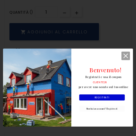
QUANTITÀ ()
AGGIUNGI AL CARRELLO

Benvenuto!
Registrati e usa il coupon
CLIENTE26
per avere uno sconto sul tuo ordine
REGISTRATI
Scrivi la tua recensione
Non hai un account? Registrati