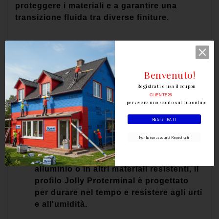
proteggere i materiali e a garantire una
transizione fluida tra diverse finiture.
Benvenuto!
Caratteristiche principali:
Registrati e usa il coupon
CLIENTE26
per avere uno sconto sul tuo ordine
REGISTRATI
Non hai un account? Registrati
Materiale: Realizzato in leghe di
alluminio o in altri materiali resistenti, il
profilo Jolly Proterminal è progettato
per durare nel tempo e resistere agli urti
e all'umidità.