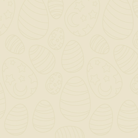
impermeabile PROBAND 150/250 con
PRODESO MEMBRANE
QUANTITÀ ()
AGGIUNGI AL CARRELLO

Scrivi la tua recensione