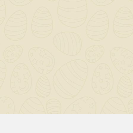
OUR COMPANY

IL TUO ACCOUNT

NEWSLETTER
OK
Puoi annullare l'iscrizione in ogni momento. A questo scopo,
cerca le info di contatto nelle note legali.
© 2020-2026 - BIGMAT Imbriaco SRL - Developer By
Giovi80.com