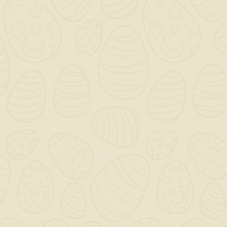
Proband Koll Sacchi
Da 7 Kg. PROGRESS
PROFILE
47,49 €
TASSE INCLUSE
disponibile
PROBAND KOLL è una
colla
monocomponente impermeabile
adatta alla sigillatura del nastro