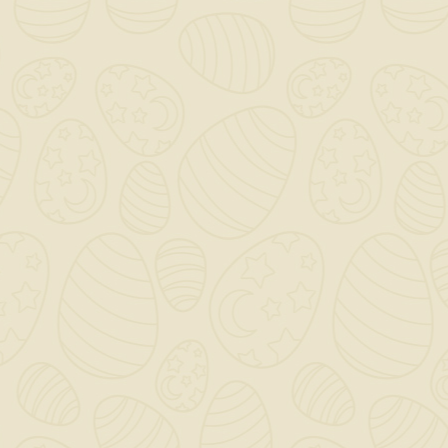
Per preventivi ed offerte personalizzati, contattaci

a mezzo mail!
0

Saremo chiusi per ferie dal 12 al 23 Agosto - Gli ordini
dal giorno 11 Agosto verranno gestiti dopo il 24
Agosto!