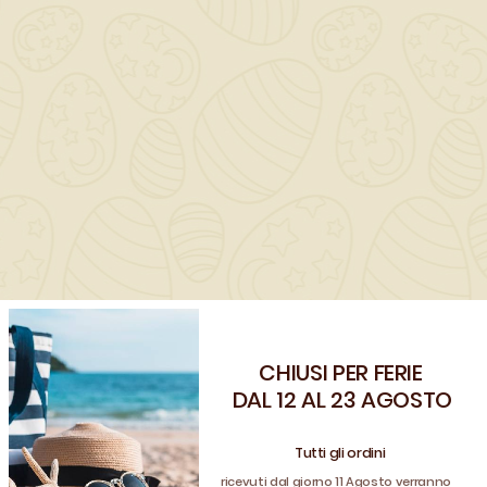
Dettagli del prodotto
CHIUSI PER FERIE
Riferimento
PROPRBKLN
Benvenuto!
DAL 12 AL 23 AGOSTO
In magazzino
20 Articoli
Registrati e usa il coupon
CLIENTE26
Quantità in arrivo 20
Tutti gli ordini
per avere uno sconto sul tuo ordine
Riferimenti Specifici
ricevuti dal giorno 11 Agosto verranno