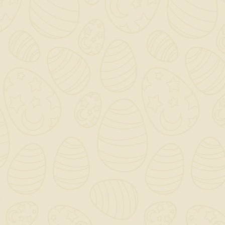
Prodeso Membrana
H40 No Limits Kerakoll
Impermeabilizzante
/ 25 Kg / Grigio
10,06 €
22,57 €


I Clienti Che Hanno Acquistato
Questo Prodotto Hanno
Comprato Anche:

