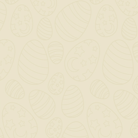
Raccordo Per Profilo
Proband Bandella
Gocciolatoio /
Progress Profile H.15
Proterrace Drain FDP /
Cm
Testa Di Moro / H.10
2,59 €
4,03 €


INFORMAZIONI NEGOZIO

CATEGORY
