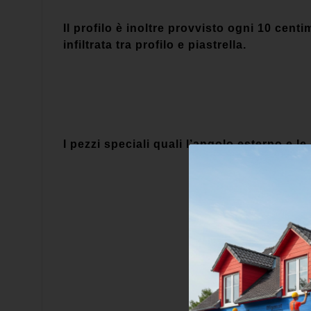
Il profilo è inoltre provvisto ogni 10 cent
infiltrata tra profilo e piastrella.
I pezzi speciali quali l’angolo esterno e l