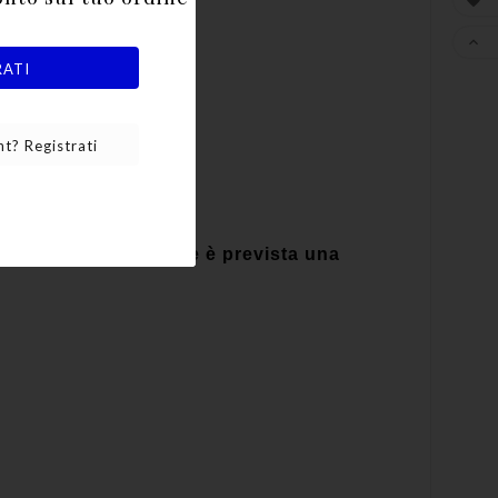


RATI
t? Registrati
i fronte mare e dove è prevista una