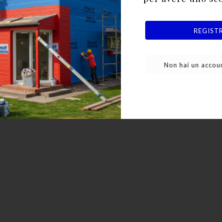
REGIST
Non hai un accoun
lluminio verniciato a polvere in piscina, in ambient