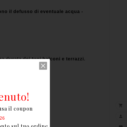
tono il defusso di eventuale acqua ­
a durata dei tuoi balconi e terrazzi.
enuto!

usa il coupon

26
onto sul tuo ordine