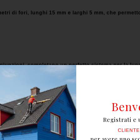
imetri di fori, lunghi 15 mm e larghi 5 mm, che permet
e giunzioni, completano un perfetto sistema per la lung
Benv
Registrati e 
CLIENTE
per avere uno sc