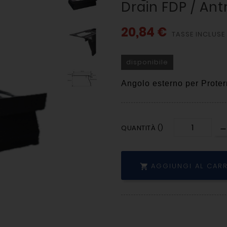
Drain FDP / Antr
20,84 €
TASSE INCLUSE
disponibile
Angolo esterno per Proter
QUANTITÀ ()
AGGIUNGI AL CAR
