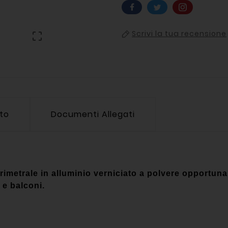
Scrivi la tua recensione

tto
Documenti Allegati
etrale in alluminio verniciato a polvere opportunam
i e balconi.