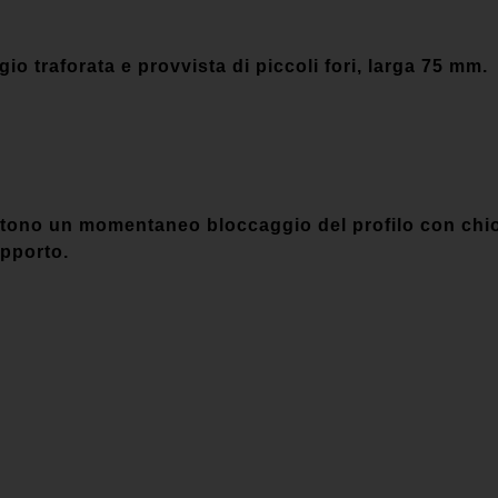
gio traforata e provvista di piccoli fori, larga 75 mm.
ttono un momentaneo bloccaggio del pro­filo con chiod
upporto.