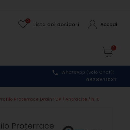
0
Lista dei desideri
Accedi
0

WhatsApp (solo Chat):
0828871037
rofilo Proterrace Drain FDP / Antracite / h.10
ilo Proterrace