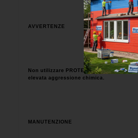
AVVERTENZE
Non utilizzare PROTERRACE DRAIN FDP in a
elevata aggressione chimica.
MANUTENZIONE