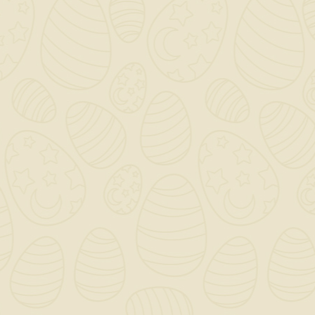
Descrizione
Dettagli del prodotto
Caratteristiche
Protettivo del legn
Lascia il legno a p