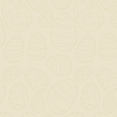
a stabilità dimensionale,
come ad esempio il legno
di porte e finestre.
QUANTITÀ ()
AGGIUNGI AL CARRELLO

Scrivi la tua recensione