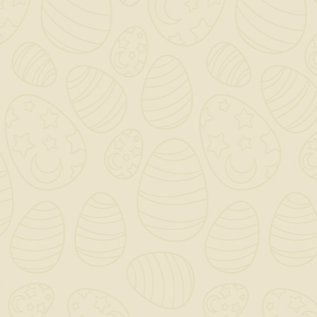
non a stabilità
dimensionale e non a
contatto diretto con il
terreno o con l’acqua
come ad esempio
rivestimenti, balconi,
di garage, case in le
travature ed opere di
carpenteria in legno.