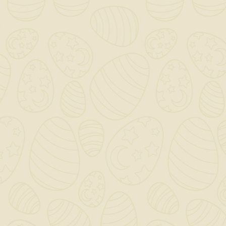
Lignex Lasur 00
Incolore 2,5 Lt.
43,68 €
TASSE INCLUSE
Ultimi articoli in magazzino
Finitura acrilica a base
acqua per la protezione e
la valorizzazione del legno