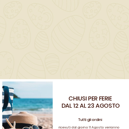
aperto e regola lo
scambio d’umidità
legno-aria
Conferisce un
gradevole effetto c
Penetra nel legno i
CHIUSI PER FERIE
Benvenuto!
DAL 12 AL 23 AGOSTO
profondità
Registrati e usa il coupon
CLIENTE26
Tutti gli ordini
per avere uno sconto sul tuo ordine
ricevuti dal giorno 11 Agosto verranno
REGISTRATI