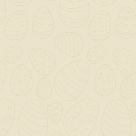
12 – 14 m²/l per 
Confezioni
0,750 l – 2,5 l – 5 
e 200*l
INFORMAZIONI NEGOZIO

CATEGORY

OUR COMPANY
