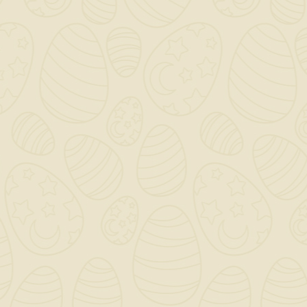
Per preventivi ed offerte personalizzati, contattaci

a mezzo mail!
0

Saremo chiusi per ferie dal 12 al 23 Agosto - Gli ordini
dal giorno 11 Agosto verranno gestiti dopo il 24
Agosto!