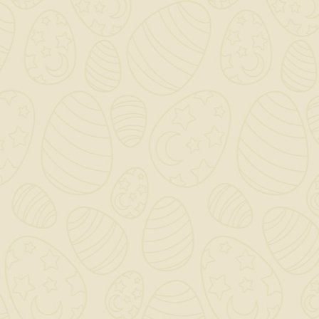
Indicato anche come
fondo per il trattamen
elementi a stabilità
dimensionale quali po
finestre esterne.
Essiccazione
Dopo 16 ore circa, in
al tipo di legno
Resa