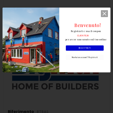
Dettagli del prodotto
Benvenuto!
Registrati e usa il coupon
CLIENTE26
per avere uno sconto sul tuo ordine
REGISTRATI
Non hai un account? Registrati
Riferimento
RTBAS