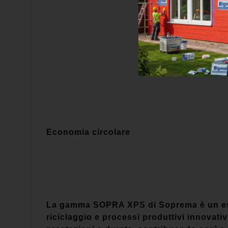
Economia circolare
La gamma SOPRA XPS di Soprema è un esemp
riciclaggio e processi produttivi innovati