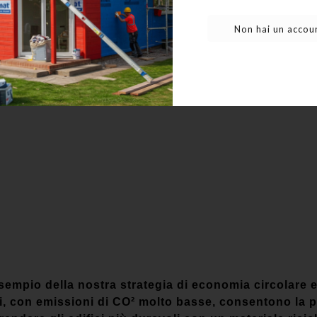
Non hai un accoun
io della nostra strategia di economia circolare e 
vi, con emissioni di CO² molto basse, consentono la p