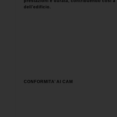
prestazioni e durata, contribuendo così a re
dell’edificio.
CONFORMITA’ AI CAM