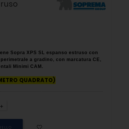
truso
irene Sopra XPS SL
espanso estruso con
ra perimetrale a gradino, con marcatura CE,
entali Minimi CAM.
 METRO QUADRATO)
RELLO