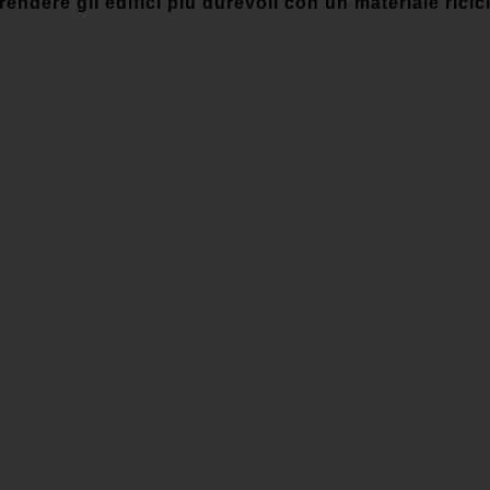
ndere gli edifici più durevoli con un materiale ricicla