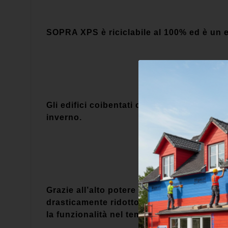
SOPRA XPS è riciclabile al 100% ed è un 
Gli edifici coibentati con SOPRA XPS garant
inverno.
Grazie all’alto potere isolante del polist
drasticamente ridotto, aiutando a ridurre 
la funzionalità nel tempo.