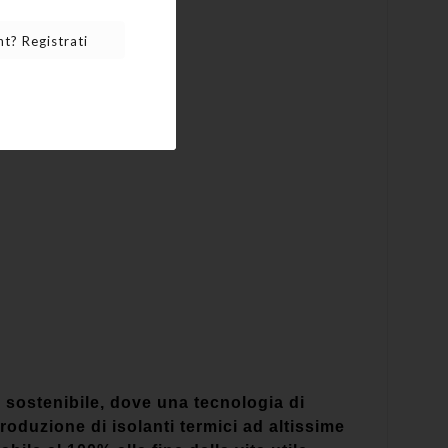
t? Registrati
sostenibile, dove una tecnologia di
roduzione di isolanti termici ad altissime