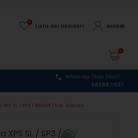
0
Lista dei desideri
Accedi
0

WhatsApp (solo Chat):
0828871037
 XPS SL / SP3 / 60x125 / Esp. Estruso
a XPS SL / SP3 /