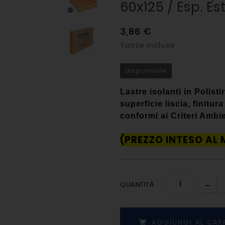
60x125 / Esp. Es
3,86 €
Tasse incluse
disponibile
Lastre isolanti in
Polist
superficie liscia, finitu
conformi ai Criteri Ambi
(PREZZO INTESO AL
QUANTITÀ
AGGIUNGI AL CAR
