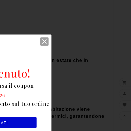
elli di comfort, sia in estate che in
enuto!

usa il coupon

26
onto sul tuo ordine

 climatizzazione dell’abitazione viene

midità e dagli sbalzi termici, garantendone
RATI