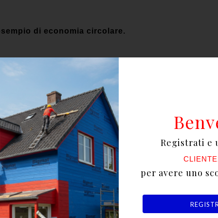
esempio di economia circolare.
iscono un’elevata efficienza energetica ed elevati liv
Benv
Registrati e 
CLIENTE
per avere uno sc
irene estruso, il consumo energetico necessario per la
il consumo energetico e proteggendo l’edificio dall’u
REGIST