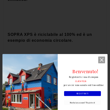
SOPRA XPS è riciclabile al 100% ed è un
esempio di economia circolare.
Benvenuto!
Gli edifici coibentati con SOPRA XPS
Registrati e usa il coupon
garantiscono un’elevata efficienza
CLIENTE26
per avere uno sconto sul tuo ordine
energetica ed elevati livelli di comfort, sia in
estate che in inverno.
REGISTRATI
Non hai un account? Registrati