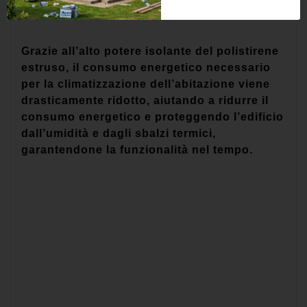
Grazie all’alto potere isolante del polistirene
estruso, il consumo energetico necessario
per la climatizzazione dell’abitazione viene
drasticamente ridotto, aiutando a ridurre il
consumo energetico e proteggendo l’edificio
dall’umidità e dagli sbalzi termici,
garantendone la funzionalità nel tempo.