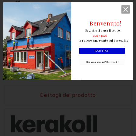
Benvenuto!
Registrati e usa il coupon
CLIENTE26
per avere uno sconto sul tuo ordine
REGISTRATI
Scrivi la tua recensione
Non hai un account? Registrati
Dettagli del prodotto