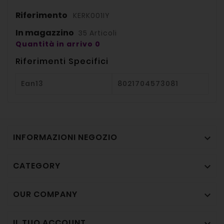
Riferimento
KERK001IY
In magazzino
35 Articoli
Quantità in arrivo 0
Riferimenti Specifici
Ean13
8021704573081
INFORMAZIONI NEGOZIO

CATEGORY

OUR COMPANY

IL TUO ACCOUNT
